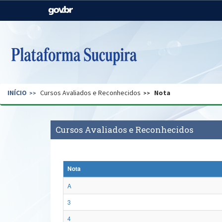
Casa Civil
Ministério da Justiça e
Segurança Pública
Ministério da Agricultura,
Ministério da Educação
Pecuária e Abastecimento
Ministério do Meio Ambiente
Ministério do Turismo
INÍCIO
Cursos Avaliados e Reconhecidos
Nota
Secretaria de Governo
Gabinete de Segurança
Institucional
Cursos Avaliados e Reconhecidos
Nota
A
3
4