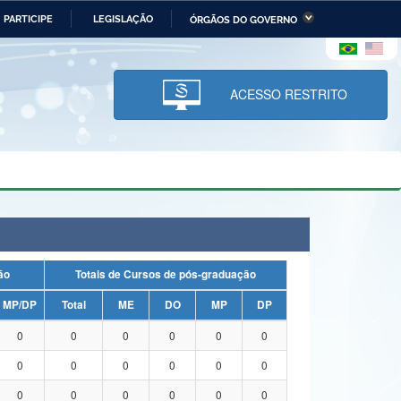
PARTICIPE
LEGISLAÇÃO
ÓRGÃOS DO GOVERNO
stério da Economia
Ministério da Infraestrutura
stério de Minas e Energia
Ministério da Ciência,
Tecnologia, Inovações e
ACESSO RESTRITO
Comunicações
tério da Mulher, da Família
Secretaria-Geral
s Direitos Humanos
lto
uação
Totais de Cursos de pós-graduação
MP/DP
Total
ME
DO
MP
DP
0
0
0
0
0
0
0
0
0
0
0
0
0
0
0
0
0
0