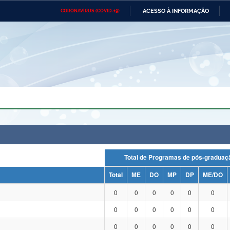
ACESSO À INFORMAÇÃO
CORONAVÍRUS (COVID-19)
Ministério da Defesa
Ministério das Relações
Mini
Exteriores
IR
PARA
O
CONTEÚDO
Ministério da Cidadania
Ministério da Saúde
Mini
Ministério do Desenvolvimento
Controladoria-Geral da União
Minis
Regional
e do
Advocacia-Geral da União
Banco Central do Brasil
Plana
Total de Programas de pós-grad
Total
ME
DO
MP
DP
ME/DO
0
0
0
0
0
0
0
0
0
0
0
0
0
0
0
0
0
0