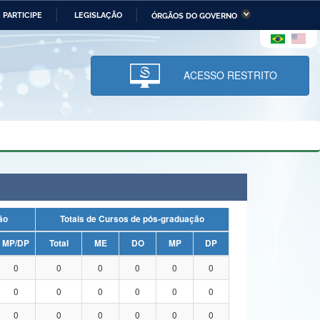
PARTICIPE
LEGISLAÇÃO
ÓRGÃOS DO GOVERNO
stério da Economia
Ministério da Infraestrutura
stério de Minas e Energia
Ministério da Ciência,
Tecnologia, Inovações e
ACESSO RESTRITO
Comunicações
tério da Mulher, da Família
Secretaria-Geral
s Direitos Humanos
lto
uação
Totais de Cursos de pós-graduação
MP/DP
Total
ME
DO
MP
DP
0
0
0
0
0
0
0
0
0
0
0
0
0
0
0
0
0
0