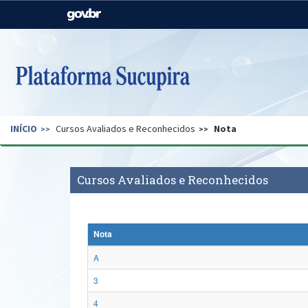
Casa Civil
Ministério da Justiça e
Segurança Pública
Ministério da Agricultura,
Ministério da Educação
Pecuária e Abastecimento
Ministério do Meio Ambiente
Ministério do Turismo
INÍCIO
Cursos Avaliados e Reconhecidos
Nota
Secretaria de Governo
Gabinete de Segurança
Institucional
Cursos Avaliados e Reconhecidos
Nota
A
3
4