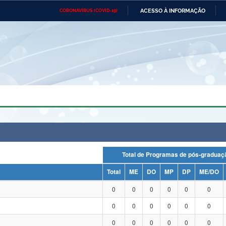
ACESSO À INFORMAÇÃO
CORONAVÍRUS (COVID-19)
Ministério da Defesa
Ministério das Relações
Mini
Exteriores
IR
PARA
O
CONTEÚDO
Ministério da Cidadania
Ministério da Saúde
Mini
Ministério do Desenvolvimento
Controladoria-Geral da União
Minis
Regional
e do
Advocacia-Geral da União
Banco Central do Brasil
Plana
Total de Programas de pós-grad
Total
ME
DO
MP
DP
ME/DO
0
0
0
0
0
0
0
0
0
0
0
0
0
0
0
0
0
0