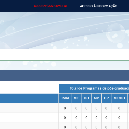
ACESSO À INFORMAÇÃO
CORONAVÍRUS (COVID-19)
Ministério da Defesa
Ministério das Relações
Mini
Exteriores
IR
PARA
O
CONTEÚDO
Ministério da Cidadania
Ministério da Saúde
Mini
Ministério do Desenvolvimento
Controladoria-Geral da União
Minis
Regional
e do
Advocacia-Geral da União
Banco Central do Brasil
Plana
Total de Programas de pós-grad
Total
ME
DO
MP
DP
ME/DO
0
0
0
0
0
0
0
0
0
0
0
0
0
0
0
0
0
0