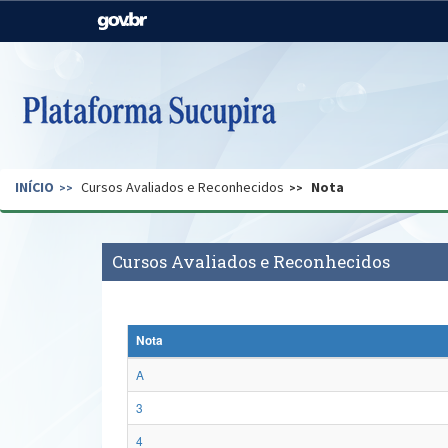
Casa Civil
Ministério da Justiça e
Segurança Pública
Ministério da Agricultura,
Ministério da Educação
Pecuária e Abastecimento
Ministério do Meio Ambiente
Ministério do Turismo
INÍCIO
Cursos Avaliados e Reconhecidos
Nota
Secretaria de Governo
Gabinete de Segurança
Institucional
Cursos Avaliados e Reconhecidos
Nota
A
3
4