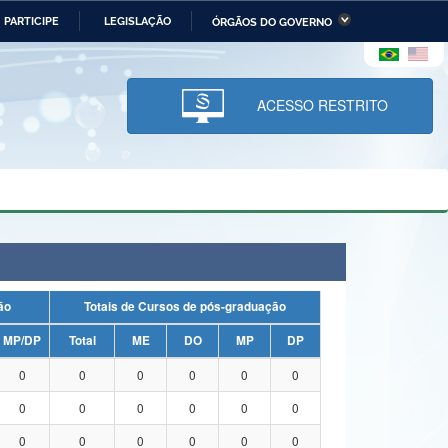
PARTICIPE
LEGISLAÇÃO
ÓRGÃOS DO GOVERNO
stério da Economia
Ministério da Infraestrutura
stério de Minas e Energia
Ministério da Ciência,
Tecnologia, Inovações e
ACESSO RESTRITO
Comunicações
tério da Mulher, da Família
Secretaria-Geral
s Direitos Humanos
lto
uação
Totais de Cursos de pós-graduação
MP/DP
Total
ME
DO
MP
DP
0
0
0
0
0
0
0
0
0
0
0
0
0
0
0
0
0
0