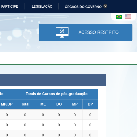
PARTICIPE
LEGISLAÇÃO
ÓRGÃOS DO GOVERNO
stério da Economia
Ministério da Infraestrutura
stério de Minas e Energia
Ministério da Ciência,
Tecnologia, Inovações e
ACESSO RESTRITO
Comunicações
tério da Mulher, da Família
Secretaria-Geral
s Direitos Humanos
lto
uação
Totais de Cursos de pós-graduação
MP/DP
Total
ME
DO
MP
DP
0
0
0
0
0
0
0
0
0
0
0
0
0
0
0
0
0
0