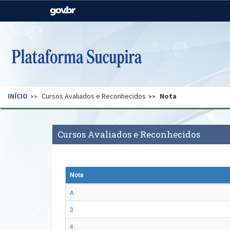
Casa Civil
Ministério da Justiça e
Segurança Pública
Ministério da Agricultura,
Ministério da Educação
Pecuária e Abastecimento
Ministério do Meio Ambiente
Ministério do Turismo
INÍCIO
Cursos Avaliados e Reconhecidos
Nota
Secretaria de Governo
Gabinete de Segurança
Institucional
Cursos Avaliados e Reconhecidos
Nota
A
3
4