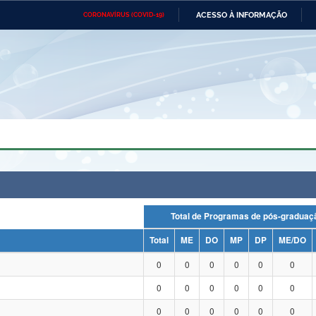
ACESSO À INFORMAÇÃO
CORONAVÍRUS (COVID-19)
Ministério da Defesa
Ministério das Relações
Mini
Exteriores
IR
PARA
O
CONTEÚDO
Ministério da Cidadania
Ministério da Saúde
Mini
Ministério do Desenvolvimento
Controladoria-Geral da União
Minis
Regional
e do
Advocacia-Geral da União
Banco Central do Brasil
Plana
Total de Programas de pós-grad
Total
ME
DO
MP
DP
ME/DO
0
0
0
0
0
0
0
0
0
0
0
0
0
0
0
0
0
0