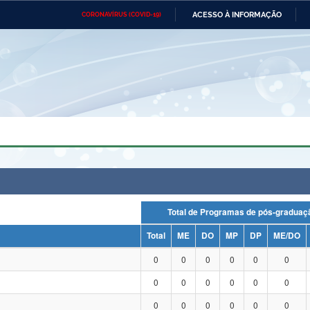
ACESSO À INFORMAÇÃO
CORONAVÍRUS (COVID-19)
Ministério da Defesa
Ministério das Relações
Mini
Exteriores
IR
PARA
O
CONTEÚDO
Ministério da Cidadania
Ministério da Saúde
Mini
Ministério do Desenvolvimento
Controladoria-Geral da União
Minis
Regional
e do
Advocacia-Geral da União
Banco Central do Brasil
Plana
Total de Programas de pós-grad
Total
ME
DO
MP
DP
ME/DO
0
0
0
0
0
0
0
0
0
0
0
0
0
0
0
0
0
0