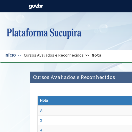
Casa Civil
Ministério da Justiça e
Segurança Pública
Ministério da Agricultura,
Ministério da Educação
Pecuária e Abastecimento
Ministério do Meio Ambiente
Ministério do Turismo
INÍCIO
Cursos Avaliados e Reconhecidos
Nota
Secretaria de Governo
Gabinete de Segurança
Institucional
Cursos Avaliados e Reconhecidos
Nota
A
3
4