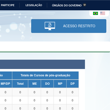
PARTICIPE
LEGISLAÇÃO
ÓRGÃOS DO GOVERNO
stério da Economia
Ministério da Infraestrutura
stério de Minas e Energia
Ministério da Ciência,
Tecnologia, Inovações e
ACESSO RESTRITO
Comunicações
tério da Mulher, da Família
Secretaria-Geral
s Direitos Humanos
lto
uação
Totais de Cursos de pós-graduação
MP/DP
Total
ME
DO
MP
DP
0
0
0
0
0
0
0
0
0
0
0
0
0
0
0
0
0
0