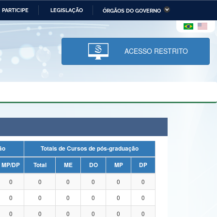
PARTICIPE
LEGISLAÇÃO
ÓRGÃOS DO GOVERNO
stério da Economia
Ministério da Infraestrutura
stério de Minas e Energia
Ministério da Ciência,
Tecnologia, Inovações e
ACESSO RESTRITO
Comunicações
tério da Mulher, da Família
Secretaria-Geral
s Direitos Humanos
lto
uação
Totais de Cursos de pós-graduação
MP/DP
Total
ME
DO
MP
DP
0
0
0
0
0
0
0
0
0
0
0
0
0
0
0
0
0
0