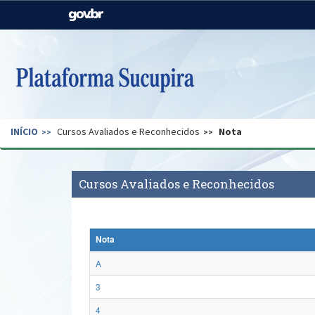
Casa Civil
Ministério da Justiça e
Segurança Pública
Ministério da Agricultura,
Ministério da Educação
Pecuária e Abastecimento
Ministério do Meio Ambiente
Ministério do Turismo
INÍCIO
Cursos Avaliados e Reconhecidos
Nota
Secretaria de Governo
Gabinete de Segurança
Institucional
Cursos Avaliados e Reconhecidos
Nota
A
3
4