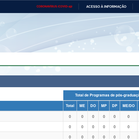
ACESSO À INFORMAÇÃO
CORONAVÍRUS (COVID-19)
Ministério da Defesa
Ministério das Relações
Mini
Exteriores
IR
PARA
O
CONTEÚDO
Ministério da Cidadania
Ministério da Saúde
Mini
Ministério do Desenvolvimento
Controladoria-Geral da União
Minis
Regional
e do
Advocacia-Geral da União
Banco Central do Brasil
Plana
Total de Programas de pós-grad
Total
ME
DO
MP
DP
ME/DO
0
0
0
0
0
0
0
0
0
0
0
0
0
0
0
0
0
0