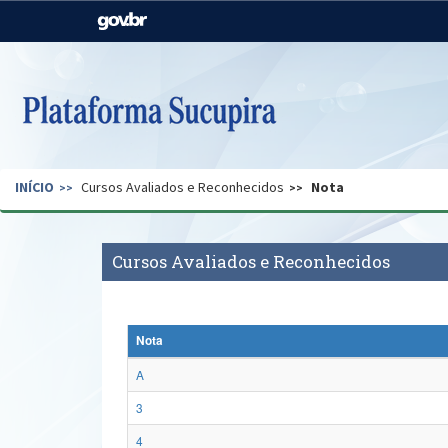
Casa Civil
Ministério da Justiça e
Segurança Pública
Ministério da Agricultura,
Ministério da Educação
Pecuária e Abastecimento
Ministério do Meio Ambiente
Ministério do Turismo
INÍCIO
Cursos Avaliados e Reconhecidos
Nota
Secretaria de Governo
Gabinete de Segurança
Institucional
Cursos Avaliados e Reconhecidos
Nota
A
3
4