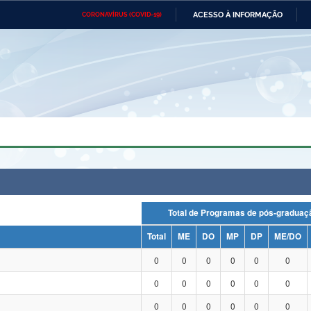
ACESSO À INFORMAÇÃO
CORONAVÍRUS (COVID-19)
Ministério da Defesa
Ministério das Relações
Mini
Exteriores
IR
PARA
O
CONTEÚDO
Ministério da Cidadania
Ministério da Saúde
Mini
Ministério do Desenvolvimento
Controladoria-Geral da União
Minis
Regional
e do
Advocacia-Geral da União
Banco Central do Brasil
Plana
Total de Programas de pós-grad
Total
ME
DO
MP
DP
ME/DO
0
0
0
0
0
0
0
0
0
0
0
0
0
0
0
0
0
0