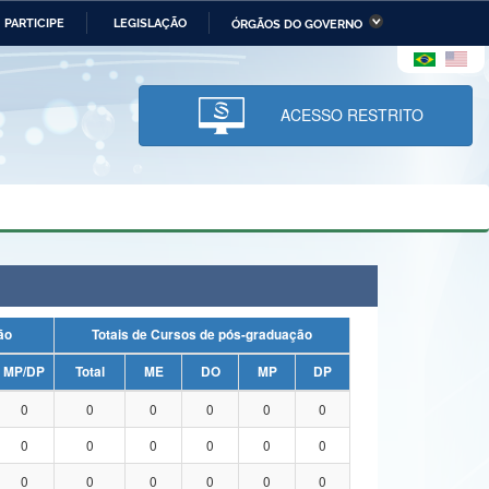
PARTICIPE
LEGISLAÇÃO
ÓRGÃOS DO GOVERNO
stério da Economia
Ministério da Infraestrutura
stério de Minas e Energia
Ministério da Ciência,
Tecnologia, Inovações e
ACESSO RESTRITO
Comunicações
tério da Mulher, da Família
Secretaria-Geral
s Direitos Humanos
lto
uação
Totais de Cursos de pós-graduação
MP/DP
Total
ME
DO
MP
DP
0
0
0
0
0
0
0
0
0
0
0
0
0
0
0
0
0
0