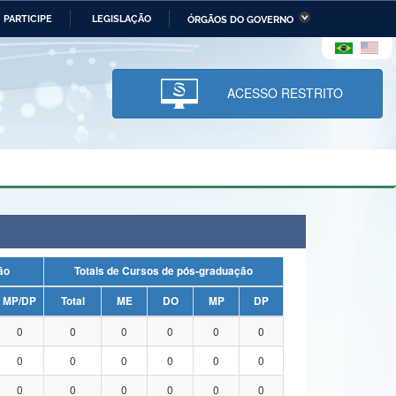
PARTICIPE
LEGISLAÇÃO
ÓRGÃOS DO GOVERNO
stério da Economia
Ministério da Infraestrutura
stério de Minas e Energia
Ministério da Ciência,
Tecnologia, Inovações e
ACESSO RESTRITO
Comunicações
tério da Mulher, da Família
Secretaria-Geral
s Direitos Humanos
lto
uação
Totais de Cursos de pós-graduação
MP/DP
Total
ME
DO
MP
DP
0
0
0
0
0
0
0
0
0
0
0
0
0
0
0
0
0
0