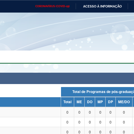
ACESSO À INFORMAÇÃO
CORONAVÍRUS (COVID-19)
Ministério da Defesa
Ministério das Relações
Mini
Exteriores
IR
PARA
O
CONTEÚDO
Ministério da Cidadania
Ministério da Saúde
Mini
Ministério do Desenvolvimento
Controladoria-Geral da União
Minis
Regional
e do
Advocacia-Geral da União
Banco Central do Brasil
Plana
Total de Programas de pós-grad
Total
ME
DO
MP
DP
ME/DO
0
0
0
0
0
0
0
0
0
0
0
0
0
0
0
0
0
0