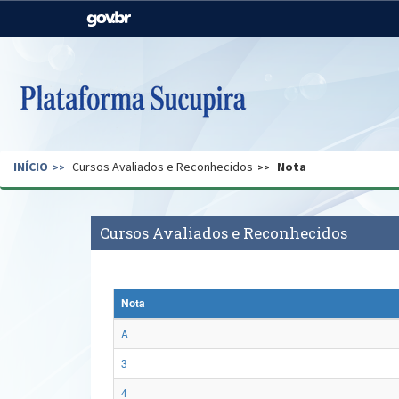
Casa Civil
Ministério da Justiça e
Segurança Pública
Ministério da Agricultura,
Ministério da Educação
Pecuária e Abastecimento
Ministério do Meio Ambiente
Ministério do Turismo
INÍCIO
Cursos Avaliados e Reconhecidos
Nota
Secretaria de Governo
Gabinete de Segurança
Institucional
Cursos Avaliados e Reconhecidos
Nota
A
3
4