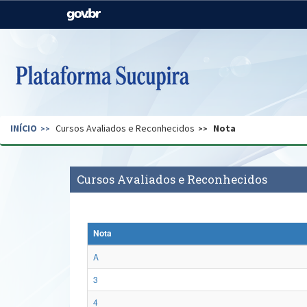
Casa Civil
Ministério da Justiça e
Segurança Pública
Ministério da Agricultura,
Ministério da Educação
Pecuária e Abastecimento
Ministério do Meio Ambiente
Ministério do Turismo
INÍCIO
Cursos Avaliados e Reconhecidos
Nota
Secretaria de Governo
Gabinete de Segurança
Institucional
Cursos Avaliados e Reconhecidos
Nota
A
3
4