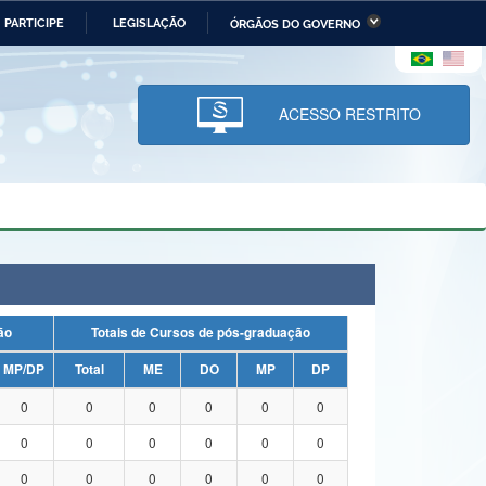
PARTICIPE
LEGISLAÇÃO
ÓRGÃOS DO GOVERNO
stério da Economia
Ministério da Infraestrutura
stério de Minas e Energia
Ministério da Ciência,
Tecnologia, Inovações e
ACESSO RESTRITO
Comunicações
tério da Mulher, da Família
Secretaria-Geral
s Direitos Humanos
lto
uação
Totais de Cursos de pós-graduação
MP/DP
Total
ME
DO
MP
DP
0
0
0
0
0
0
0
0
0
0
0
0
0
0
0
0
0
0