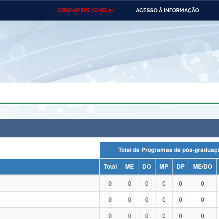
ACESSO À INFORMAÇÃO
CORONAVÍRUS (COVID-19)
Ministério da Defesa
Ministério das Relações
Mini
Exteriores
IR
PARA
O
CONTEÚDO
Ministério da Cidadania
Ministério da Saúde
Mini
Ministério do Desenvolvimento
Controladoria-Geral da União
Minis
Regional
e do
Advocacia-Geral da União
Banco Central do Brasil
Plana
Total de Programas de pós-grad
Total
ME
DO
MP
DP
ME/DO
0
0
0
0
0
0
0
0
0
0
0
0
0
0
0
0
0
0