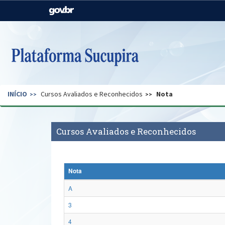
Casa Civil
Ministério da Justiça e
Segurança Pública
Ministério da Agricultura,
Ministério da Educação
Pecuária e Abastecimento
Ministério do Meio Ambiente
Ministério do Turismo
INÍCIO
Cursos Avaliados e Reconhecidos
Nota
Secretaria de Governo
Gabinete de Segurança
Institucional
Cursos Avaliados e Reconhecidos
Nota
A
3
4