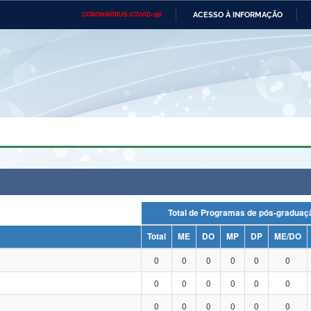
ACESSO À INFORMAÇÃO
CORONAVÍRUS (COVID-19)
Ministério da Defesa
Ministério das Relações
Mini
Exteriores
IR
PARA
O
CONTEÚDO
Ministério da Cidadania
Ministério da Saúde
Mini
Ministério do Desenvolvimento
Controladoria-Geral da União
Minis
Regional
e do
Advocacia-Geral da União
Banco Central do Brasil
Plana
Total de Programas de pós-grad
Total
ME
DO
MP
DP
ME/DO
0
0
0
0
0
0
0
0
0
0
0
0
0
0
0
0
0
0