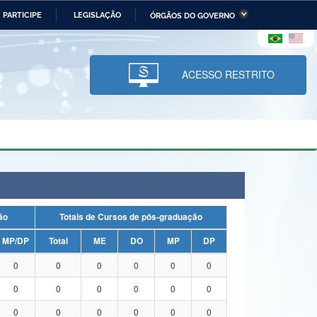
PARTICIPE
LEGISLAÇÃO
ÓRGÃOS DO GOVERNO
stério da Economia
Ministério da Infraestrutura
stério de Minas e Energia
Ministério da Ciência,
Tecnologia, Inovações e
ACESSO RESTRITO
Comunicações
tério da Mulher, da Família
Secretaria-Geral
s Direitos Humanos
lto
uação
Totais de Cursos de pós-graduação
MP/DP
Total
ME
DO
MP
DP
0
0
0
0
0
0
0
0
0
0
0
0
0
0
0
0
0
0