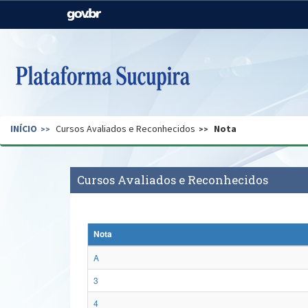
Casa Civil
Ministério da Justiça e
Segurança Pública
Ministério da Agricultura,
Ministério da Educação
Pecuária e Abastecimento
Ministério do Meio Ambiente
Ministério do Turismo
INÍCIO
Cursos Avaliados e Reconhecidos
Nota
Secretaria de Governo
Gabinete de Segurança
Institucional
Cursos Avaliados e Reconhecidos
Nota
A
3
4