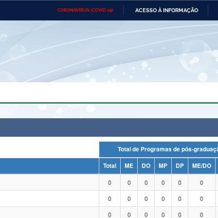
ACESSO À INFORMAÇÃO
CORONAVÍRUS (COVID-19)
Ministério da Defesa
Ministério das Relações
Mini
Exteriores
IR
PARA
O
CONTEÚDO
Ministério da Cidadania
Ministério da Saúde
Mini
Ministério do Desenvolvimento
Controladoria-Geral da União
Minis
Regional
e do
Advocacia-Geral da União
Banco Central do Brasil
Plana
Total de Programas de pós-grad
Total
ME
DO
MP
DP
ME/DO
0
0
0
0
0
0
0
0
0
0
0
0
0
0
0
0
0
0