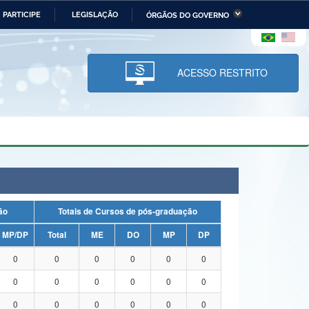
PARTICIPE
LEGISLAÇÃO
ÓRGÃOS DO GOVERNO
stério da Economia
Ministério da Infraestrutura
stério de Minas e Energia
Ministério da Ciência,
Tecnologia, Inovações e
ACESSO RESTRITO
Comunicações
tério da Mulher, da Família
Secretaria-Geral
s Direitos Humanos
lto
uação
Totais de Cursos de pós-graduação
MP/DP
Total
ME
DO
MP
DP
0
0
0
0
0
0
0
0
0
0
0
0
0
0
0
0
0
0