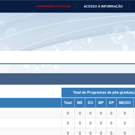
ACESSO À INFORMAÇÃO
CORONAVÍRUS (COVID-19)
Ministério da Defesa
Ministério das Relações
Mini
Exteriores
IR
PARA
O
CONTEÚDO
Ministério da Cidadania
Ministério da Saúde
Mini
Ministério do Desenvolvimento
Controladoria-Geral da União
Minis
Regional
e do
Advocacia-Geral da União
Banco Central do Brasil
Plana
Total de Programas de pós-grad
Total
ME
DO
MP
DP
ME/DO
0
0
0
0
0
0
0
0
0
0
0
0
0
0
0
0
0
0