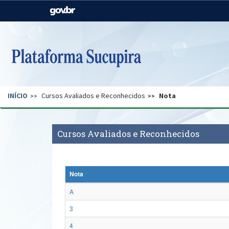
Casa Civil
Ministério da Justiça e
Segurança Pública
Ministério da Agricultura,
Ministério da Educação
Pecuária e Abastecimento
Ministério do Meio Ambiente
Ministério do Turismo
INÍCIO
Cursos Avaliados e Reconhecidos
Nota
Secretaria de Governo
Gabinete de Segurança
Institucional
Cursos Avaliados e Reconhecidos
Nota
A
3
4