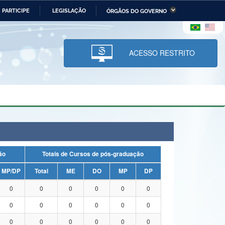
PARTICIPE
LEGISLAÇÃO
ÓRGÃOS DO GOVERNO
stério da Economia
Ministério da Infraestrutura
stério de Minas e Energia
Ministério da Ciência,
Tecnologia, Inovações e
ACESSO RESTRITO
Comunicações
tério da Mulher, da Família
Secretaria-Geral
s Direitos Humanos
lto
uação
Totais de Cursos de pós-graduação
MP/DP
Total
ME
DO
MP
DP
0
0
0
0
0
0
0
0
0
0
0
0
0
0
0
0
0
0