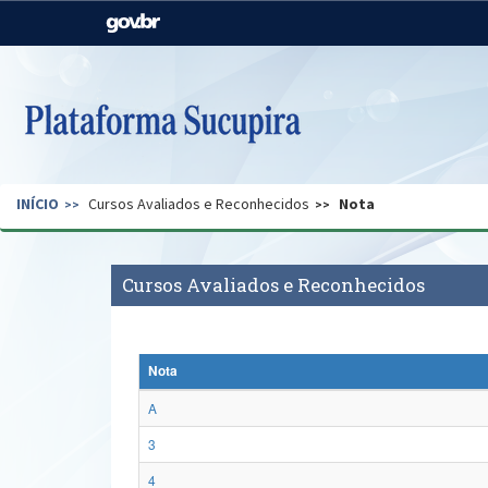
Casa Civil
Ministério da Justiça e
Segurança Pública
Ministério da Agricultura,
Ministério da Educação
Pecuária e Abastecimento
Ministério do Meio Ambiente
Ministério do Turismo
INÍCIO
Cursos Avaliados e Reconhecidos
Nota
Secretaria de Governo
Gabinete de Segurança
Institucional
Cursos Avaliados e Reconhecidos
Nota
A
3
4