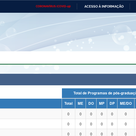
ACESSO À INFORMAÇÃO
CORONAVÍRUS (COVID-19)
Ministério da Defesa
Ministério das Relações
Mini
Exteriores
IR
PARA
O
CONTEÚDO
Ministério da Cidadania
Ministério da Saúde
Mini
Ministério do Desenvolvimento
Controladoria-Geral da União
Minis
Regional
e do
Advocacia-Geral da União
Banco Central do Brasil
Plana
Total de Programas de pós-grad
Total
ME
DO
MP
DP
ME/DO
0
0
0
0
0
0
0
0
0
0
0
0
0
0
0
0
0
0