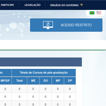
PARTICIPE
LEGISLAÇÃO
ÓRGÃOS DO GOVERNO
stério da Economia
Ministério da Infraestrutura
stério de Minas e Energia
Ministério da Ciência,
Tecnologia, Inovações e
ACESSO RESTRITO
Comunicações
tério da Mulher, da Família
Secretaria-Geral
s Direitos Humanos
lto
uação
Totais de Cursos de pós-graduação
MP/DP
Total
ME
DO
MP
DP
0
0
0
0
0
0
0
0
0
0
0
0
0
0
0
0
0
0