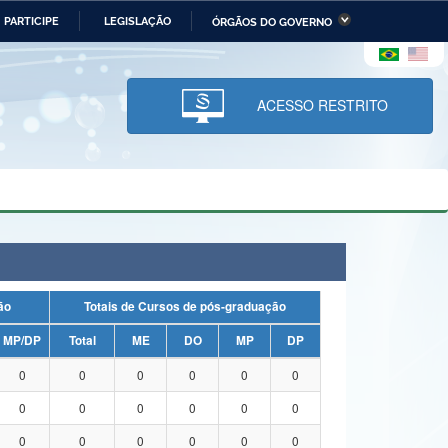
PARTICIPE
LEGISLAÇÃO
ÓRGÃOS DO GOVERNO
stério da Economia
Ministério da Infraestrutura
stério de Minas e Energia
Ministério da Ciência,
Tecnologia, Inovações e
ACESSO RESTRITO
Comunicações
tério da Mulher, da Família
Secretaria-Geral
s Direitos Humanos
lto
uação
Totais de Cursos de pós-graduação
MP/DP
Total
ME
DO
MP
DP
0
0
0
0
0
0
0
0
0
0
0
0
0
0
0
0
0
0