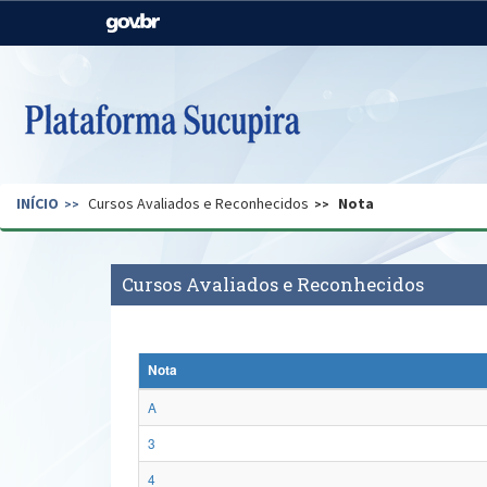
Casa Civil
Ministério da Justiça e
Segurança Pública
Ministério da Agricultura,
Ministério da Educação
Pecuária e Abastecimento
Ministério do Meio Ambiente
Ministério do Turismo
INÍCIO
Cursos Avaliados e Reconhecidos
Nota
Secretaria de Governo
Gabinete de Segurança
Institucional
Cursos Avaliados e Reconhecidos
Nota
A
3
4