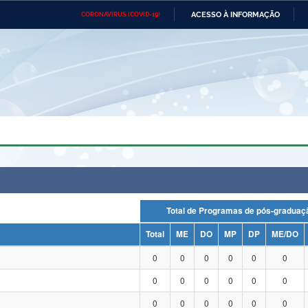
ACESSO À INFORMAÇÃO
CORONAVÍRUS (COVID-19)
Ministério da Defesa
Ministério das Relações
Mini
Exteriores
IR
PARA
O
CONTEÚDO
Ministério da Cidadania
Ministério da Saúde
Mini
Ministério do Desenvolvimento
Controladoria-Geral da União
Minis
Regional
e do
Advocacia-Geral da União
Banco Central do Brasil
Plana
Total de Programas de pós-grad
Total
ME
DO
MP
DP
ME/DO
0
0
0
0
0
0
0
0
0
0
0
0
0
0
0
0
0
0