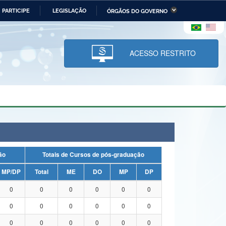
PARTICIPE
LEGISLAÇÃO
ÓRGÃOS DO GOVERNO
stério da Economia
Ministério da Infraestrutura
stério de Minas e Energia
Ministério da Ciência,
Tecnologia, Inovações e
ACESSO RESTRITO
Comunicações
tério da Mulher, da Família
Secretaria-Geral
s Direitos Humanos
lto
uação
Totais de Cursos de pós-graduação
MP/DP
Total
ME
DO
MP
DP
0
0
0
0
0
0
0
0
0
0
0
0
0
0
0
0
0
0