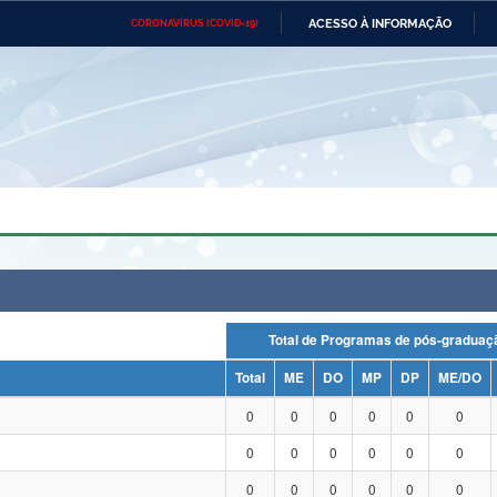
ACESSO À INFORMAÇÃO
CORONAVÍRUS (COVID-19)
Ministério da Defesa
Ministério das Relações
Mini
Exteriores
IR
PARA
O
CONTEÚDO
Ministério da Cidadania
Ministério da Saúde
Mini
Ministério do Desenvolvimento
Controladoria-Geral da União
Minis
Regional
e do
Advocacia-Geral da União
Banco Central do Brasil
Plana
Total de Programas de pós-grad
Total
ME
DO
MP
DP
ME/DO
0
0
0
0
0
0
0
0
0
0
0
0
0
0
0
0
0
0