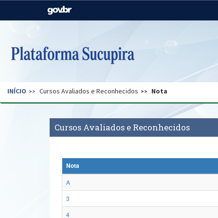
Casa Civil
Ministério da Justiça e
Segurança Pública
Ministério da Agricultura,
Ministério da Educação
Pecuária e Abastecimento
Ministério do Meio Ambiente
Ministério do Turismo
INÍCIO
Cursos Avaliados e Reconhecidos
Nota
Secretaria de Governo
Gabinete de Segurança
Institucional
Cursos Avaliados e Reconhecidos
Nota
A
3
4