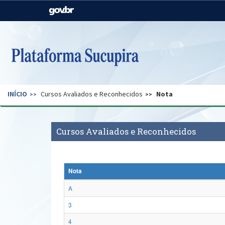
Casa Civil
Ministério da Justiça e
Segurança Pública
Ministério da Agricultura,
Ministério da Educação
Pecuária e Abastecimento
Ministério do Meio Ambiente
Ministério do Turismo
INÍCIO
Cursos Avaliados e Reconhecidos
Nota
Secretaria de Governo
Gabinete de Segurança
Institucional
Cursos Avaliados e Reconhecidos
Nota
A
3
4