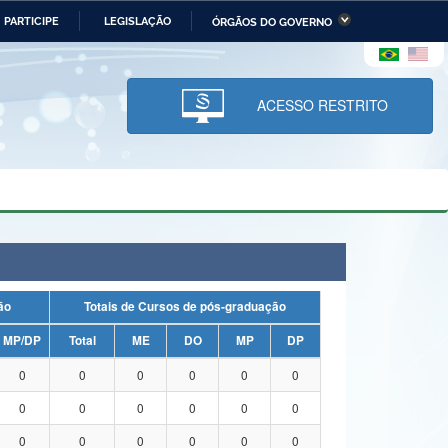
PARTICIPE
LEGISLAÇÃO
ÓRGÃOS DO GOVERNO
stério da Economia
Ministério da Infraestrutura
stério de Minas e Energia
Ministério da Ciência,
Tecnologia, Inovações e
ACESSO RESTRITO
Comunicações
tério da Mulher, da Família
Secretaria-Geral
s Direitos Humanos
lto
uação
Totais de Cursos de pós-graduação
MP/DP
Total
ME
DO
MP
DP
0
0
0
0
0
0
0
0
0
0
0
0
0
0
0
0
0
0