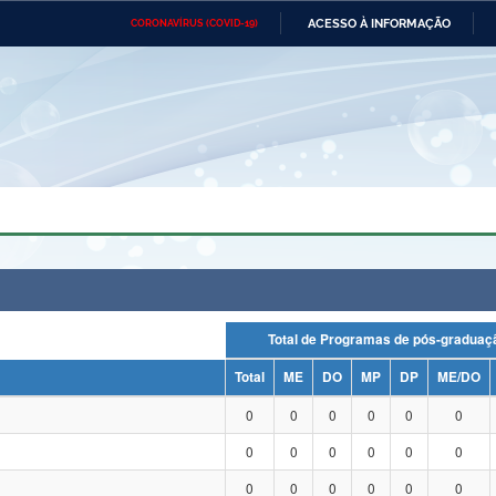
ACESSO À INFORMAÇÃO
CORONAVÍRUS (COVID-19)
Ministério da Defesa
Ministério das Relações
Mini
Exteriores
IR
PARA
O
CONTEÚDO
Ministério da Cidadania
Ministério da Saúde
Mini
Ministério do Desenvolvimento
Controladoria-Geral da União
Minis
Regional
e do
Advocacia-Geral da União
Banco Central do Brasil
Plana
Total de Programas de pós-grad
Total
ME
DO
MP
DP
ME/DO
0
0
0
0
0
0
0
0
0
0
0
0
0
0
0
0
0
0