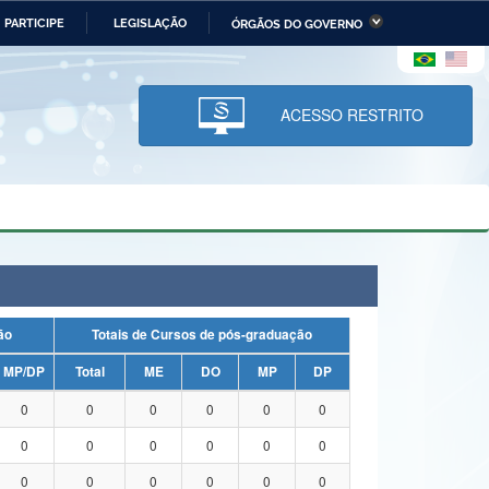
PARTICIPE
LEGISLAÇÃO
ÓRGÃOS DO GOVERNO
stério da Economia
Ministério da Infraestrutura
stério de Minas e Energia
Ministério da Ciência,
Tecnologia, Inovações e
ACESSO RESTRITO
Comunicações
tério da Mulher, da Família
Secretaria-Geral
s Direitos Humanos
lto
uação
Totais de Cursos de pós-graduação
MP/DP
Total
ME
DO
MP
DP
0
0
0
0
0
0
0
0
0
0
0
0
0
0
0
0
0
0