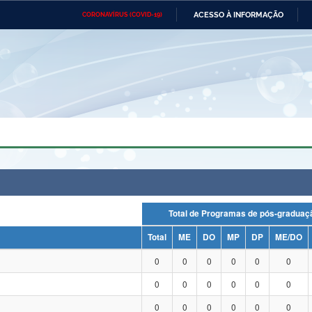
ACESSO À INFORMAÇÃO
CORONAVÍRUS (COVID-19)
Ministério da Defesa
Ministério das Relações
Mini
Exteriores
IR
PARA
O
CONTEÚDO
Ministério da Cidadania
Ministério da Saúde
Mini
Ministério do Desenvolvimento
Controladoria-Geral da União
Minis
Regional
e do
Advocacia-Geral da União
Banco Central do Brasil
Plana
Total de Programas de pós-grad
Total
ME
DO
MP
DP
ME/DO
0
0
0
0
0
0
0
0
0
0
0
0
0
0
0
0
0
0