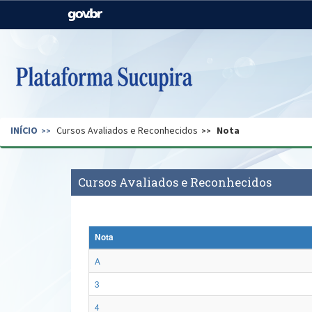
Casa Civil
Ministério da Justiça e
Segurança Pública
Ministério da Agricultura,
Ministério da Educação
Pecuária e Abastecimento
Ministério do Meio Ambiente
Ministério do Turismo
INÍCIO
Cursos Avaliados e Reconhecidos
Nota
Secretaria de Governo
Gabinete de Segurança
Institucional
Cursos Avaliados e Reconhecidos
Nota
A
3
4