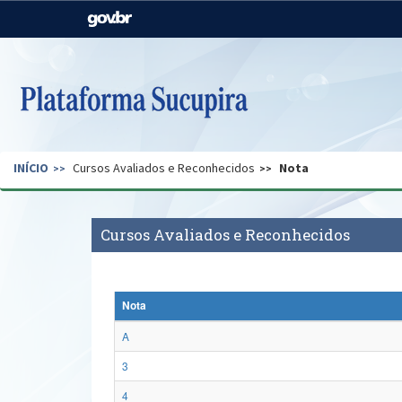
Casa Civil
Ministério da Justiça e
Segurança Pública
Ministério da Agricultura,
Ministério da Educação
Pecuária e Abastecimento
Ministério do Meio Ambiente
Ministério do Turismo
INÍCIO
Cursos Avaliados e Reconhecidos
Nota
Secretaria de Governo
Gabinete de Segurança
Institucional
Cursos Avaliados e Reconhecidos
Nota
A
3
4