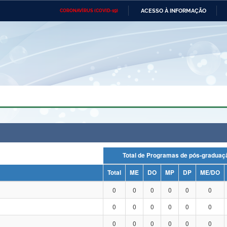
ACESSO À INFORMAÇÃO
CORONAVÍRUS (COVID-19)
Ministério da Defesa
Ministério das Relações
Mini
Exteriores
IR
PARA
O
CONTEÚDO
Ministério da Cidadania
Ministério da Saúde
Mini
Ministério do Desenvolvimento
Controladoria-Geral da União
Minis
Regional
e do
Advocacia-Geral da União
Banco Central do Brasil
Plana
Total de Programas de pós-grad
Total
ME
DO
MP
DP
ME/DO
0
0
0
0
0
0
0
0
0
0
0
0
0
0
0
0
0
0