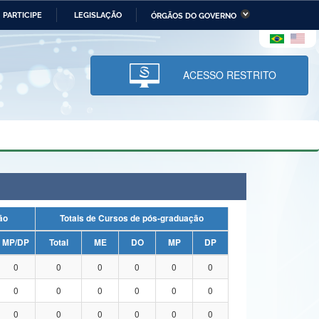
PARTICIPE
LEGISLAÇÃO
ÓRGÃOS DO GOVERNO
stério da Economia
Ministério da Infraestrutura
stério de Minas e Energia
Ministério da Ciência,
Tecnologia, Inovações e
ACESSO RESTRITO
Comunicações
tério da Mulher, da Família
Secretaria-Geral
s Direitos Humanos
lto
uação
Totais de Cursos de pós-graduação
MP/DP
Total
ME
DO
MP
DP
0
0
0
0
0
0
0
0
0
0
0
0
0
0
0
0
0
0