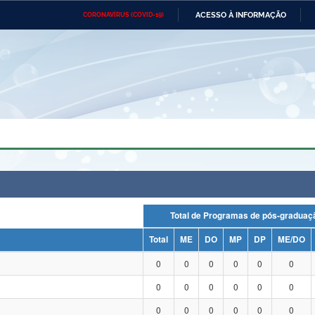
ACESSO À INFORMAÇÃO
CORONAVÍRUS (COVID-19)
Ministério da Defesa
Ministério das Relações
Mini
Exteriores
IR
PARA
O
CONTEÚDO
Ministério da Cidadania
Ministério da Saúde
Mini
Ministério do Desenvolvimento
Controladoria-Geral da União
Minis
Regional
e do
Advocacia-Geral da União
Banco Central do Brasil
Plana
Total de Programas de pós-grad
Total
ME
DO
MP
DP
ME/DO
0
0
0
0
0
0
0
0
0
0
0
0
0
0
0
0
0
0