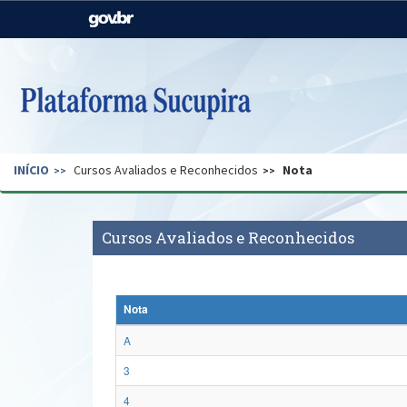
Casa Civil
Ministério da Justiça e
Segurança Pública
Ministério da Agricultura,
Ministério da Educação
Pecuária e Abastecimento
Ministério do Meio Ambiente
Ministério do Turismo
INÍCIO
Cursos Avaliados e Reconhecidos
Nota
Secretaria de Governo
Gabinete de Segurança
Institucional
Cursos Avaliados e Reconhecidos
Nota
A
3
4