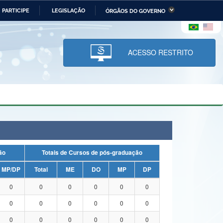
PARTICIPE
LEGISLAÇÃO
ÓRGÃOS DO GOVERNO
stério da Economia
Ministério da Infraestrutura
stério de Minas e Energia
Ministério da Ciência,
Tecnologia, Inovações e
ACESSO RESTRITO
Comunicações
tério da Mulher, da Família
Secretaria-Geral
s Direitos Humanos
lto
uação
Totais de Cursos de pós-graduação
MP/DP
Total
ME
DO
MP
DP
0
0
0
0
0
0
0
0
0
0
0
0
0
0
0
0
0
0