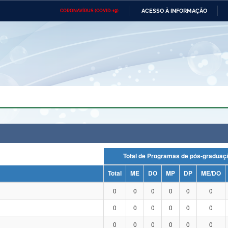
ACESSO À INFORMAÇÃO
CORONAVÍRUS (COVID-19)
Ministério da Defesa
Ministério das Relações
Mini
Exteriores
IR
PARA
O
CONTEÚDO
Ministério da Cidadania
Ministério da Saúde
Mini
Ministério do Desenvolvimento
Controladoria-Geral da União
Minis
Regional
e do
Advocacia-Geral da União
Banco Central do Brasil
Plana
Total de Programas de pós-grad
Total
ME
DO
MP
DP
ME/DO
0
0
0
0
0
0
0
0
0
0
0
0
0
0
0
0
0
0