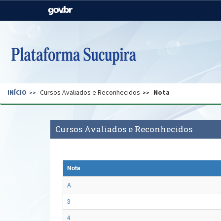
Casa Civil
Ministério da Justiça e
Segurança Pública
Ministério da Agricultura,
Ministério da Educação
Pecuária e Abastecimento
Ministério do Meio Ambiente
Ministério do Turismo
INÍCIO
Cursos Avaliados e Reconhecidos
Nota
Secretaria de Governo
Gabinete de Segurança
Institucional
Cursos Avaliados e Reconhecidos
Nota
A
3
4