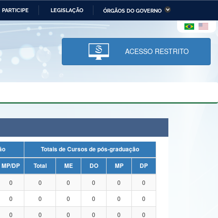
PARTICIPE
LEGISLAÇÃO
ÓRGÃOS DO GOVERNO
stério da Economia
Ministério da Infraestrutura
stério de Minas e Energia
Ministério da Ciência,
Tecnologia, Inovações e
ACESSO RESTRITO
Comunicações
tério da Mulher, da Família
Secretaria-Geral
s Direitos Humanos
lto
uação
Totais de Cursos de pós-graduação
MP/DP
Total
ME
DO
MP
DP
0
0
0
0
0
0
0
0
0
0
0
0
0
0
0
0
0
0