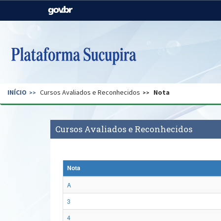
Casa Civil
Ministério da Justiça e
Segurança Pública
Ministério da Agricultura,
Ministério da Educação
Pecuária e Abastecimento
Ministério do Meio Ambiente
Ministério do Turismo
INÍCIO
Cursos Avaliados e Reconhecidos
Nota
Secretaria de Governo
Gabinete de Segurança
Institucional
Cursos Avaliados e Reconhecidos
Nota
A
3
4