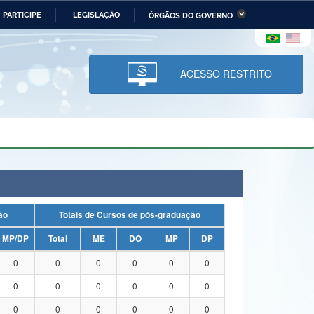
PARTICIPE
LEGISLAÇÃO
ÓRGÃOS DO GOVERNO
stério da Economia
Ministério da Infraestrutura
stério de Minas e Energia
Ministério da Ciência,
Tecnologia, Inovações e
ACESSO RESTRITO
Comunicações
tério da Mulher, da Família
Secretaria-Geral
s Direitos Humanos
lto
uação
Totais de Cursos de pós-graduação
MP/DP
Total
ME
DO
MP
DP
0
0
0
0
0
0
0
0
0
0
0
0
0
0
0
0
0
0