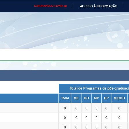
ACESSO À INFORMAÇÃO
CORONAVÍRUS (COVID-19)
Ministério da Defesa
Ministério das Relações
Mini
Exteriores
IR
PARA
O
CONTEÚDO
Ministério da Cidadania
Ministério da Saúde
Mini
Ministério do Desenvolvimento
Controladoria-Geral da União
Minis
Regional
e do
Advocacia-Geral da União
Banco Central do Brasil
Plana
Total de Programas de pós-grad
Total
ME
DO
MP
DP
ME/DO
0
0
0
0
0
0
0
0
0
0
0
0
0
0
0
0
0
0