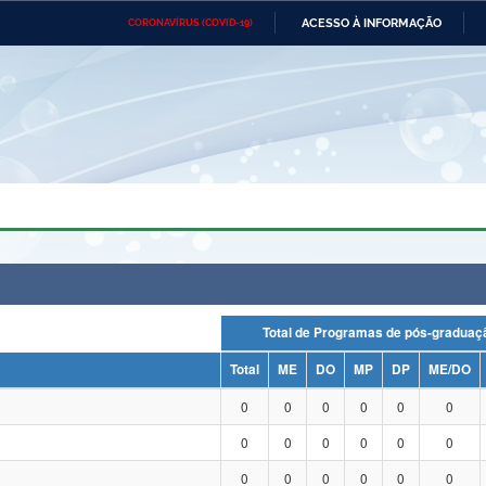
ACESSO À INFORMAÇÃO
CORONAVÍRUS (COVID-19)
Ministério da Defesa
Ministério das Relações
Mini
Exteriores
IR
PARA
O
CONTEÚDO
Ministério da Cidadania
Ministério da Saúde
Mini
Ministério do Desenvolvimento
Controladoria-Geral da União
Minis
Regional
e do
Advocacia-Geral da União
Banco Central do Brasil
Plana
Total de Programas de pós-grad
Total
ME
DO
MP
DP
ME/DO
0
0
0
0
0
0
0
0
0
0
0
0
0
0
0
0
0
0