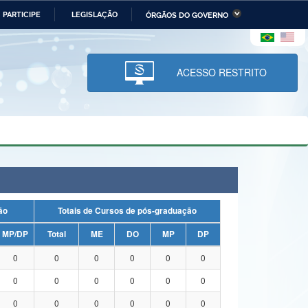
PARTICIPE
LEGISLAÇÃO
ÓRGÃOS DO GOVERNO
stério da Economia
Ministério da Infraestrutura
stério de Minas e Energia
Ministério da Ciência,
Tecnologia, Inovações e
ACESSO RESTRITO
Comunicações
tério da Mulher, da Família
Secretaria-Geral
s Direitos Humanos
lto
uação
Totais de Cursos de pós-graduação
MP/DP
Total
ME
DO
MP
DP
0
0
0
0
0
0
0
0
0
0
0
0
0
0
0
0
0
0