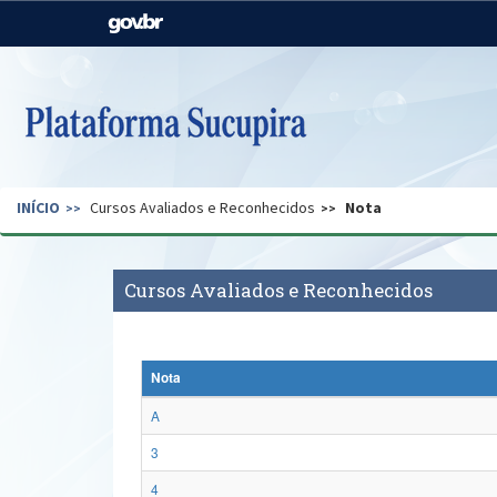
Casa Civil
Ministério da Justiça e
Segurança Pública
Ministério da Agricultura,
Ministério da Educação
Pecuária e Abastecimento
Ministério do Meio Ambiente
Ministério do Turismo
INÍCIO
Cursos Avaliados e Reconhecidos
Nota
Secretaria de Governo
Gabinete de Segurança
Institucional
Cursos Avaliados e Reconhecidos
Nota
A
3
4