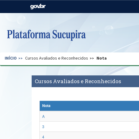
Casa Civil
Ministério da Justiça e
Segurança Pública
Ministério da Agricultura,
Ministério da Educação
Pecuária e Abastecimento
Ministério do Meio Ambiente
Ministério do Turismo
INÍCIO
Cursos Avaliados e Reconhecidos
Nota
Secretaria de Governo
Gabinete de Segurança
Institucional
Cursos Avaliados e Reconhecidos
Nota
A
3
4