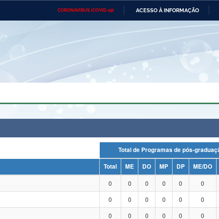
ACESSO À INFORMAÇÃO
CORONAVÍRUS (COVID-19)
Ministério da Defesa
Ministério das Relações
Mini
Exteriores
IR
PARA
O
CONTEÚDO
Ministério da Cidadania
Ministério da Saúde
Mini
Ministério do Desenvolvimento
Controladoria-Geral da União
Minis
Regional
e do
Advocacia-Geral da União
Banco Central do Brasil
Plana
Total de Programas de pós-grad
Total
ME
DO
MP
DP
ME/DO
0
0
0
0
0
0
0
0
0
0
0
0
0
0
0
0
0
0