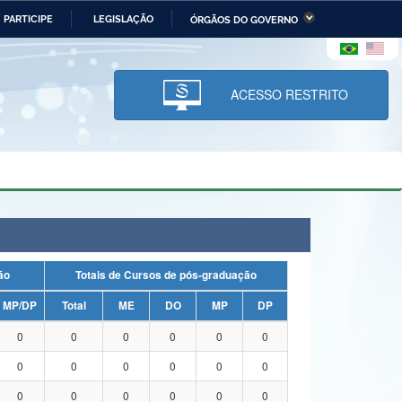
PARTICIPE
LEGISLAÇÃO
ÓRGÃOS DO GOVERNO
stério da Economia
Ministério da Infraestrutura
stério de Minas e Energia
Ministério da Ciência,
Tecnologia, Inovações e
ACESSO RESTRITO
Comunicações
tério da Mulher, da Família
Secretaria-Geral
s Direitos Humanos
lto
uação
Totais de Cursos de pós-graduação
MP/DP
Total
ME
DO
MP
DP
0
0
0
0
0
0
0
0
0
0
0
0
0
0
0
0
0
0