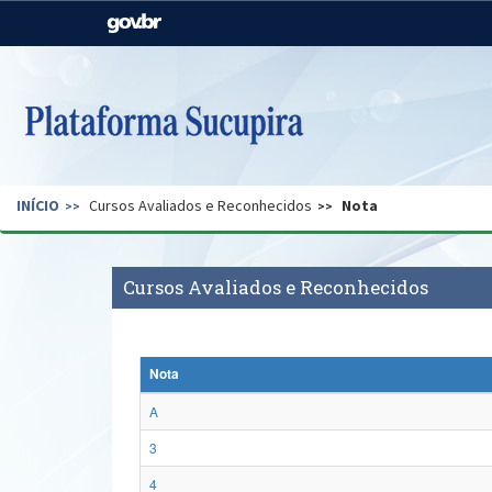
Casa Civil
Ministério da Justiça e
Segurança Pública
Ministério da Agricultura,
Ministério da Educação
Pecuária e Abastecimento
Ministério do Meio Ambiente
Ministério do Turismo
INÍCIO
Cursos Avaliados e Reconhecidos
Nota
Secretaria de Governo
Gabinete de Segurança
Institucional
Cursos Avaliados e Reconhecidos
Nota
A
3
4