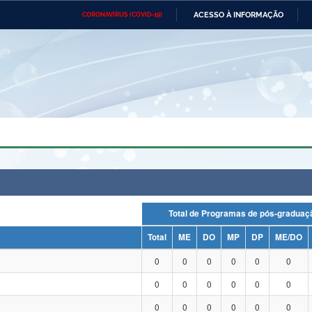
ACESSO À INFORMAÇÃO
CORONAVÍRUS (COVID-19)
Ministério da Defesa
Ministério das Relações
Mini
Exteriores
IR
PARA
O
CONTEÚDO
Ministério da Cidadania
Ministério da Saúde
Mini
Ministério do Desenvolvimento
Controladoria-Geral da União
Minis
Regional
e do
Advocacia-Geral da União
Banco Central do Brasil
Plana
Total de Programas de pós-grad
Total
ME
DO
MP
DP
ME/DO
0
0
0
0
0
0
0
0
0
0
0
0
0
0
0
0
0
0