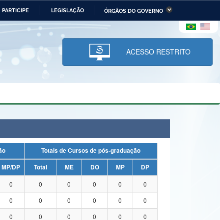
PARTICIPE
LEGISLAÇÃO
ÓRGÃOS DO GOVERNO
stério da Economia
Ministério da Infraestrutura
stério de Minas e Energia
Ministério da Ciência,
Tecnologia, Inovações e
ACESSO RESTRITO
Comunicações
tério da Mulher, da Família
Secretaria-Geral
s Direitos Humanos
lto
uação
Totais de Cursos de pós-graduação
MP/DP
Total
ME
DO
MP
DP
0
0
0
0
0
0
0
0
0
0
0
0
0
0
0
0
0
0