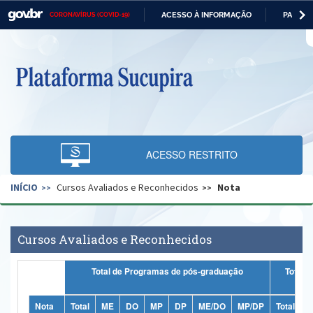
ACESSO À INFORMAÇÃO
PARTICI
CORONAVÍRUS (COVID-19)
Casa Civil
IR
PARA
O
Ministério da Justiça e Segurança Pública
CONTEÚDO
Ministério da Defesa
Ministério das Relações Exteriores
Ministério da Economia
ACESSO RESTRITO
Ministério da Infraestrutura
INÍCIO
Cursos Avaliados e Reconhecidos
Nota
Ministério da Agricultura, Pecuária e Abastecimento
Ministério da Educação
Cursos Avaliados e Reconhecidos
Ministério da Cidadania
Total de Programas de pós-graduação
Totais
Ministério da Saúde
Ministério de Minas e Energia
Nota
Total
ME
DO
MP
DP
ME/DO
MP/DP
Total
M