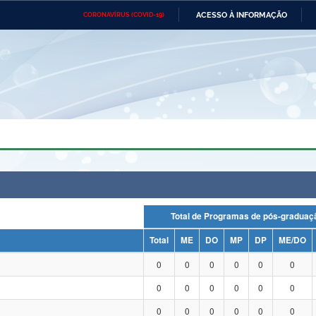
ACESSO À INFORMAÇÃO
CORONAVÍRUS (COVID-19)
Ministério da Defesa
Ministério das Relações
Mini
Exteriores
IR
PARA
O
CONTEÚDO
Ministério da Cidadania
Ministério da Saúde
Mini
Ministério do Desenvolvimento
Controladoria-Geral da União
Minis
Regional
e do
Advocacia-Geral da União
Banco Central do Brasil
Plana
Total de Programas de pós-grad
Total
ME
DO
MP
DP
ME/DO
0
0
0
0
0
0
0
0
0
0
0
0
0
0
0
0
0
0