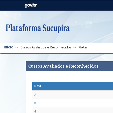
Casa Civil
Ministério da Justiça e
Segurança Pública
Ministério da Agricultura,
Ministério da Educação
Pecuária e Abastecimento
Ministério do Meio Ambiente
Ministério do Turismo
INÍCIO
Cursos Avaliados e Reconhecidos
Nota
Secretaria de Governo
Gabinete de Segurança
Institucional
Cursos Avaliados e Reconhecidos
Nota
A
3
4