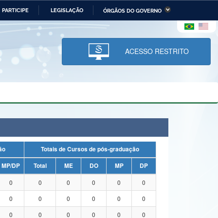
PARTICIPE
LEGISLAÇÃO
ÓRGÃOS DO GOVERNO
stério da Economia
Ministério da Infraestrutura
stério de Minas e Energia
Ministério da Ciência,
Tecnologia, Inovações e
ACESSO RESTRITO
Comunicações
tério da Mulher, da Família
Secretaria-Geral
s Direitos Humanos
lto
uação
Totais de Cursos de pós-graduação
MP/DP
Total
ME
DO
MP
DP
0
0
0
0
0
0
0
0
0
0
0
0
0
0
0
0
0
0