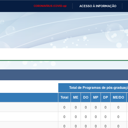
ACESSO À INFORMAÇÃO
CORONAVÍRUS (COVID-19)
Ministério da Defesa
Ministério das Relações
Mini
Exteriores
IR
PARA
O
CONTEÚDO
Ministério da Cidadania
Ministério da Saúde
Mini
Ministério do Desenvolvimento
Controladoria-Geral da União
Minis
Regional
e do
Advocacia-Geral da União
Banco Central do Brasil
Plana
Total de Programas de pós-grad
Total
ME
DO
MP
DP
ME/DO
0
0
0
0
0
0
0
0
0
0
0
0
0
0
0
0
0
0