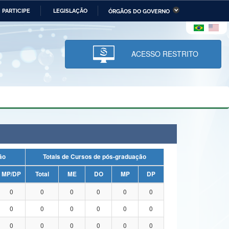
PARTICIPE
LEGISLAÇÃO
ÓRGÃOS DO GOVERNO
stério da Economia
Ministério da Infraestrutura
stério de Minas e Energia
Ministério da Ciência,
Tecnologia, Inovações e
ACESSO RESTRITO
Comunicações
tério da Mulher, da Família
Secretaria-Geral
s Direitos Humanos
lto
uação
Totais de Cursos de pós-graduação
MP/DP
Total
ME
DO
MP
DP
0
0
0
0
0
0
0
0
0
0
0
0
0
0
0
0
0
0