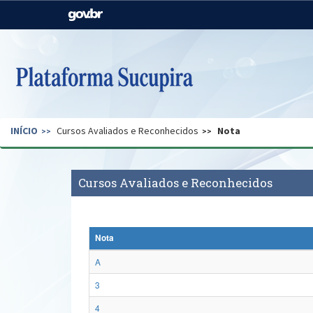
Casa Civil
Ministério da Justiça e
Segurança Pública
Ministério da Agricultura,
Ministério da Educação
Pecuária e Abastecimento
Ministério do Meio Ambiente
Ministério do Turismo
INÍCIO
Cursos Avaliados e Reconhecidos
Nota
Secretaria de Governo
Gabinete de Segurança
Institucional
Cursos Avaliados e Reconhecidos
Nota
A
3
4