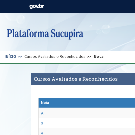
Casa Civil
Ministério da Justiça e
Segurança Pública
Ministério da Agricultura,
Ministério da Educação
Pecuária e Abastecimento
Ministério do Meio Ambiente
Ministério do Turismo
INÍCIO
Cursos Avaliados e Reconhecidos
Nota
Secretaria de Governo
Gabinete de Segurança
Institucional
Cursos Avaliados e Reconhecidos
Nota
A
3
4