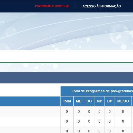
ACESSO À INFORMAÇÃO
CORONAVÍRUS (COVID-19)
Ministério da Defesa
Ministério das Relações
Mini
Exteriores
IR
PARA
O
CONTEÚDO
Ministério da Cidadania
Ministério da Saúde
Mini
Ministério do Desenvolvimento
Controladoria-Geral da União
Minis
Regional
e do
Advocacia-Geral da União
Banco Central do Brasil
Plana
Total de Programas de pós-grad
Total
ME
DO
MP
DP
ME/DO
0
0
0
0
0
0
0
0
0
0
0
0
0
0
0
0
0
0