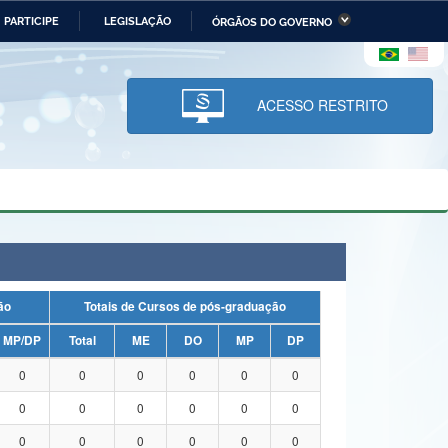
PARTICIPE
LEGISLAÇÃO
ÓRGÃOS DO GOVERNO
stério da Economia
Ministério da Infraestrutura
stério de Minas e Energia
Ministério da Ciência,
Tecnologia, Inovações e
ACESSO RESTRITO
Comunicações
tério da Mulher, da Família
Secretaria-Geral
s Direitos Humanos
lto
uação
Totais de Cursos de pós-graduação
MP/DP
Total
ME
DO
MP
DP
0
0
0
0
0
0
0
0
0
0
0
0
0
0
0
0
0
0