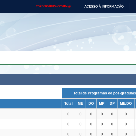
ACESSO À INFORMAÇÃO
CORONAVÍRUS (COVID-19)
Ministério da Defesa
Ministério das Relações
Mini
Exteriores
IR
PARA
O
CONTEÚDO
Ministério da Cidadania
Ministério da Saúde
Mini
Ministério do Desenvolvimento
Controladoria-Geral da União
Minis
Regional
e do
Advocacia-Geral da União
Banco Central do Brasil
Plana
Total de Programas de pós-grad
Total
ME
DO
MP
DP
ME/DO
0
0
0
0
0
0
0
0
0
0
0
0
0
0
0
0
0
0