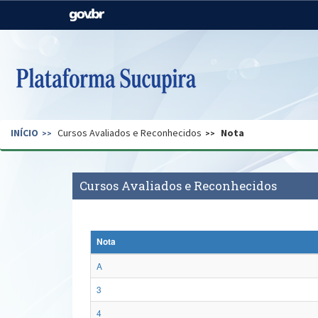
Casa Civil
Ministério da Justiça e
Segurança Pública
Ministério da Agricultura,
Ministério da Educação
Pecuária e Abastecimento
Ministério do Meio Ambiente
Ministério do Turismo
INÍCIO
Cursos Avaliados e Reconhecidos
Nota
Secretaria de Governo
Gabinete de Segurança
Institucional
Cursos Avaliados e Reconhecidos
Nota
A
3
4