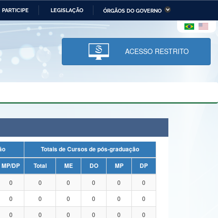
PARTICIPE
LEGISLAÇÃO
ÓRGÃOS DO GOVERNO
stério da Economia
Ministério da Infraestrutura
stério de Minas e Energia
Ministério da Ciência,
Tecnologia, Inovações e
ACESSO RESTRITO
Comunicações
tério da Mulher, da Família
Secretaria-Geral
s Direitos Humanos
lto
uação
Totais de Cursos de pós-graduação
MP/DP
Total
ME
DO
MP
DP
0
0
0
0
0
0
0
0
0
0
0
0
0
0
0
0
0
0