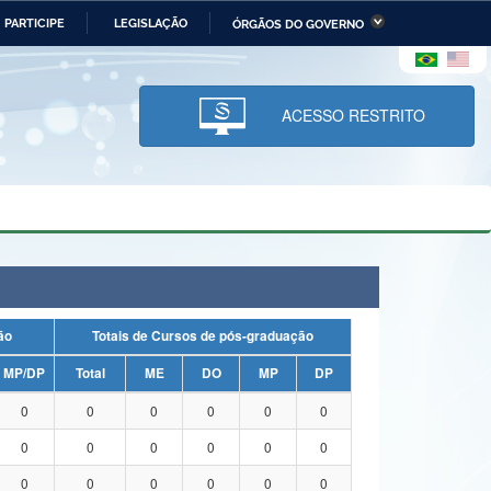
PARTICIPE
LEGISLAÇÃO
ÓRGÃOS DO GOVERNO
stério da Economia
Ministério da Infraestrutura
stério de Minas e Energia
Ministério da Ciência,
Tecnologia, Inovações e
ACESSO RESTRITO
Comunicações
tério da Mulher, da Família
Secretaria-Geral
s Direitos Humanos
lto
uação
Totais de Cursos de pós-graduação
MP/DP
Total
ME
DO
MP
DP
0
0
0
0
0
0
0
0
0
0
0
0
0
0
0
0
0
0