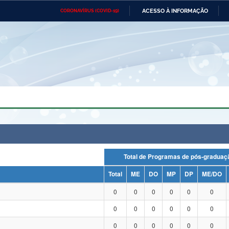
ACESSO À INFORMAÇÃO
CORONAVÍRUS (COVID-19)
Ministério da Defesa
Ministério das Relações
Mini
Exteriores
IR
PARA
O
CONTEÚDO
Ministério da Cidadania
Ministério da Saúde
Mini
Ministério do Desenvolvimento
Controladoria-Geral da União
Minis
Regional
e do
Advocacia-Geral da União
Banco Central do Brasil
Plana
Total de Programas de pós-grad
Total
ME
DO
MP
DP
ME/DO
0
0
0
0
0
0
0
0
0
0
0
0
0
0
0
0
0
0