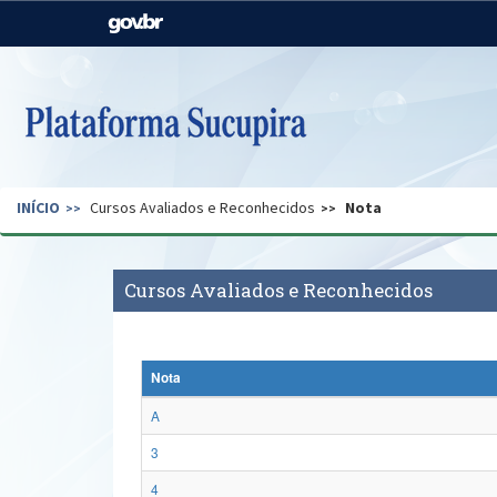
Casa Civil
Ministério da Justiça e
Segurança Pública
Ministério da Agricultura,
Ministério da Educação
Pecuária e Abastecimento
Ministério do Meio Ambiente
Ministério do Turismo
INÍCIO
Cursos Avaliados e Reconhecidos
Nota
Secretaria de Governo
Gabinete de Segurança
Institucional
Cursos Avaliados e Reconhecidos
Nota
A
3
4