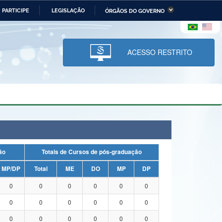
PARTICIPE
LEGISLAÇÃO
ÓRGÃOS DO GOVERNO
stério da Economia
Ministério da Infraestrutura
stério de Minas e Energia
Ministério da Ciência,
Tecnologia, Inovações e
ACESSO RESTRITO
Comunicações
tério da Mulher, da Família
Secretaria-Geral
s Direitos Humanos
lto
uação
Totais de Cursos de pós-graduação
MP/DP
Total
ME
DO
MP
DP
0
0
0
0
0
0
0
0
0
0
0
0
0
0
0
0
0
0