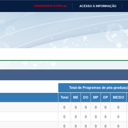
ACESSO À INFORMAÇÃO
CORONAVÍRUS (COVID-19)
Ministério da Defesa
Ministério das Relações
Mini
Exteriores
IR
PARA
O
CONTEÚDO
Ministério da Cidadania
Ministério da Saúde
Mini
Ministério do Desenvolvimento
Controladoria-Geral da União
Minis
Regional
e do
Advocacia-Geral da União
Banco Central do Brasil
Plana
Total de Programas de pós-grad
Total
ME
DO
MP
DP
ME/DO
0
0
0
0
0
0
0
0
0
0
0
0
0
0
0
0
0
0