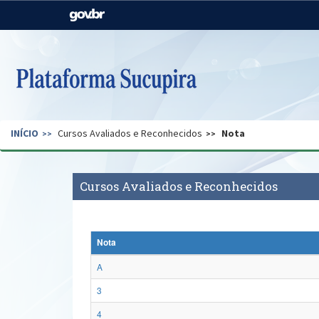
Casa Civil
Ministério da Justiça e
Segurança Pública
Ministério da Agricultura,
Ministério da Educação
Pecuária e Abastecimento
Ministério do Meio Ambiente
Ministério do Turismo
INÍCIO
Cursos Avaliados e Reconhecidos
Nota
Secretaria de Governo
Gabinete de Segurança
Institucional
Cursos Avaliados e Reconhecidos
Nota
A
3
4