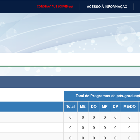
ACESSO À INFORMAÇÃO
CORONAVÍRUS (COVID-19)
Ministério da Defesa
Ministério das Relações
Mini
Exteriores
IR
PARA
O
CONTEÚDO
Ministério da Cidadania
Ministério da Saúde
Mini
Ministério do Desenvolvimento
Controladoria-Geral da União
Minis
Regional
e do
Advocacia-Geral da União
Banco Central do Brasil
Plana
Total de Programas de pós-grad
Total
ME
DO
MP
DP
ME/DO
0
0
0
0
0
0
0
0
0
0
0
0
0
0
0
0
0
0