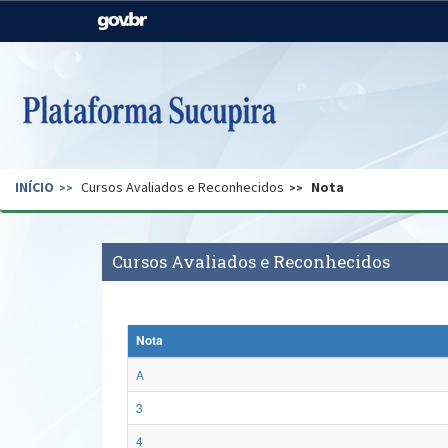
Casa Civil
Ministério da Justiça e
Segurança Pública
Ministério da Agricultura,
Ministério da Educação
Pecuária e Abastecimento
Ministério do Meio Ambiente
Ministério do Turismo
INÍCIO
Cursos Avaliados e Reconhecidos
Nota
Secretaria de Governo
Gabinete de Segurança
Institucional
Cursos Avaliados e Reconhecidos
Nota
A
3
4