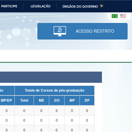
PARTICIPE
LEGISLAÇÃO
ÓRGÃOS DO GOVERNO
stério da Economia
Ministério da Infraestrutura
stério de Minas e Energia
Ministério da Ciência,
Tecnologia, Inovações e
ACESSO RESTRITO
Comunicações
tério da Mulher, da Família
Secretaria-Geral
s Direitos Humanos
lto
uação
Totais de Cursos de pós-graduação
MP/DP
Total
ME
DO
MP
DP
0
0
0
0
0
0
0
0
0
0
0
0
0
0
0
0
0
0