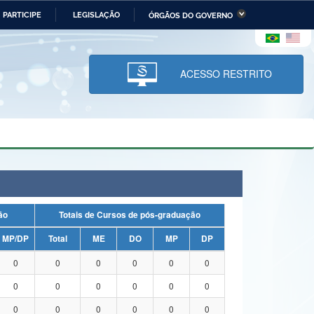
PARTICIPE
LEGISLAÇÃO
ÓRGÃOS DO GOVERNO
stério da Economia
Ministério da Infraestrutura
stério de Minas e Energia
Ministério da Ciência,
Tecnologia, Inovações e
ACESSO RESTRITO
Comunicações
tério da Mulher, da Família
Secretaria-Geral
s Direitos Humanos
lto
uação
Totais de Cursos de pós-graduação
MP/DP
Total
ME
DO
MP
DP
0
0
0
0
0
0
0
0
0
0
0
0
0
0
0
0
0
0