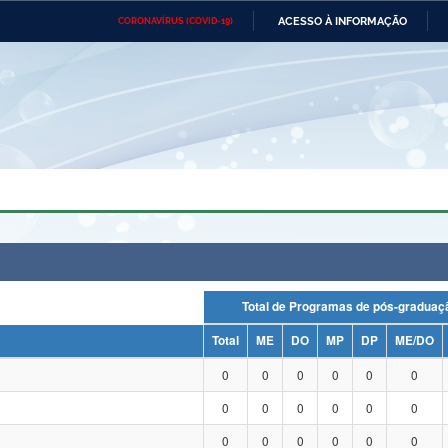
ACESSO À INFORMAÇÃO
CORONAVÍRUS (COVID-19)
Ministério da Defesa
Ministério das Relações
Mini
Exteriores
IR
PARA
O
CONTEÚDO
Ministério da Cidadania
Ministério da Saúde
Mini
Ministério do Desenvolvimento
Controladoria-Geral da União
Minis
Regional
e do
Advocacia-Geral da União
Banco Central do Brasil
Plana
Total de Programas de pós-grad
Total
ME
DO
MP
DP
ME/DO
0
0
0
0
0
0
0
0
0
0
0
0
0
0
0
0
0
0