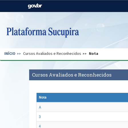
Casa Civil
Ministério da Justiça e
Segurança Pública
Ministério da Agricultura,
Ministério da Educação
Pecuária e Abastecimento
Ministério do Meio Ambiente
Ministério do Turismo
INÍCIO
Cursos Avaliados e Reconhecidos
Nota
Secretaria de Governo
Gabinete de Segurança
Institucional
Cursos Avaliados e Reconhecidos
Nota
A
3
4