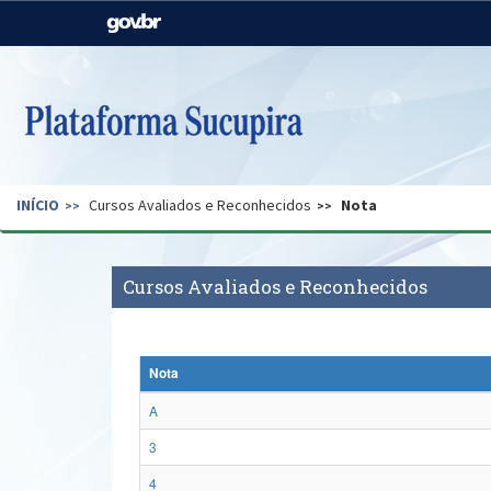
Casa Civil
Ministério da Justiça e
Segurança Pública
Ministério da Agricultura,
Ministério da Educação
Pecuária e Abastecimento
Ministério do Meio Ambiente
Ministério do Turismo
INÍCIO
Cursos Avaliados e Reconhecidos
Nota
Secretaria de Governo
Gabinete de Segurança
Institucional
Cursos Avaliados e Reconhecidos
Nota
A
3
4