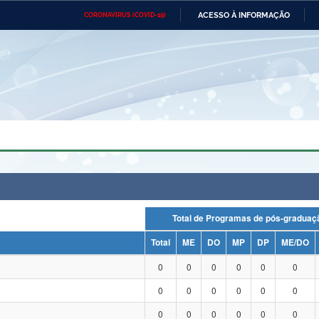
ACESSO À INFORMAÇÃO
CORONAVÍRUS (COVID-19)
Ministério da Defesa
Ministério das Relações
Mini
Exteriores
IR
PARA
O
CONTEÚDO
Ministério da Cidadania
Ministério da Saúde
Mini
Ministério do Desenvolvimento
Controladoria-Geral da União
Minis
Regional
e do
Advocacia-Geral da União
Banco Central do Brasil
Plana
Total de Programas de pós-grad
Total
ME
DO
MP
DP
ME/DO
0
0
0
0
0
0
0
0
0
0
0
0
0
0
0
0
0
0