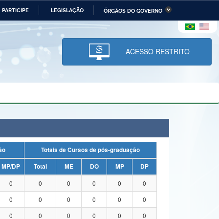
PARTICIPE
LEGISLAÇÃO
ÓRGÃOS DO GOVERNO
stério da Economia
Ministério da Infraestrutura
stério de Minas e Energia
Ministério da Ciência,
Tecnologia, Inovações e
ACESSO RESTRITO
Comunicações
tério da Mulher, da Família
Secretaria-Geral
s Direitos Humanos
lto
uação
Totais de Cursos de pós-graduação
MP/DP
Total
ME
DO
MP
DP
0
0
0
0
0
0
0
0
0
0
0
0
0
0
0
0
0
0