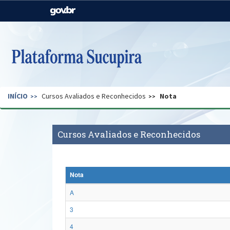
Casa Civil
Ministério da Justiça e
Segurança Pública
Ministério da Agricultura,
Ministério da Educação
Pecuária e Abastecimento
Ministério do Meio Ambiente
Ministério do Turismo
INÍCIO
Cursos Avaliados e Reconhecidos
Nota
Secretaria de Governo
Gabinete de Segurança
Institucional
Cursos Avaliados e Reconhecidos
Nota
A
3
4