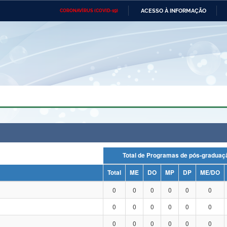
ACESSO À INFORMAÇÃO
CORONAVÍRUS (COVID-19)
Ministério da Defesa
Ministério das Relações
Mini
Exteriores
IR
PARA
O
CONTEÚDO
Ministério da Cidadania
Ministério da Saúde
Mini
Ministério do Desenvolvimento
Controladoria-Geral da União
Minis
Regional
e do
Advocacia-Geral da União
Banco Central do Brasil
Plana
Total de Programas de pós-grad
Total
ME
DO
MP
DP
ME/DO
0
0
0
0
0
0
0
0
0
0
0
0
0
0
0
0
0
0