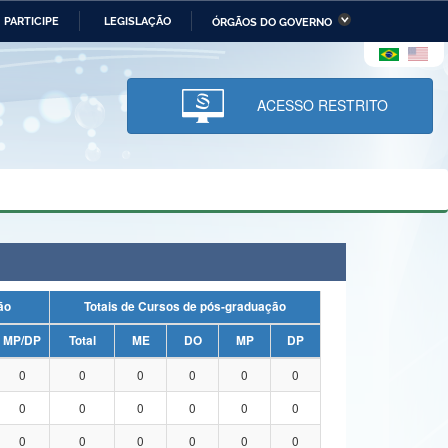
PARTICIPE
LEGISLAÇÃO
ÓRGÃOS DO GOVERNO
stério da Economia
Ministério da Infraestrutura
stério de Minas e Energia
Ministério da Ciência,
Tecnologia, Inovações e
ACESSO RESTRITO
Comunicações
tério da Mulher, da Família
Secretaria-Geral
s Direitos Humanos
lto
uação
Totais de Cursos de pós-graduação
MP/DP
Total
ME
DO
MP
DP
0
0
0
0
0
0
0
0
0
0
0
0
0
0
0
0
0
0