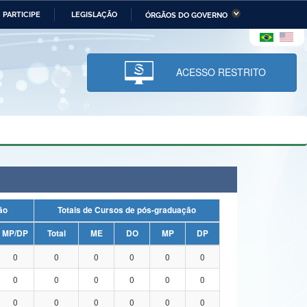
PARTICIPE
LEGISLAÇÃO
ÓRGÃOS DO GOVERNO
stério da Economia
Ministério da Infraestrutura
stério de Minas e Energia
Ministério da Ciência,
Tecnologia, Inovações e
ACESSO RESTRITO
Comunicações
tério da Mulher, da Família
Secretaria-Geral
s Direitos Humanos
lto
uação
Totais de Cursos de pós-graduação
MP/DP
Total
ME
DO
MP
DP
0
0
0
0
0
0
0
0
0
0
0
0
0
0
0
0
0
0