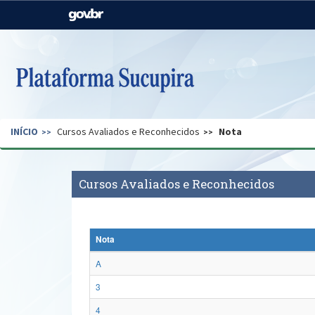
Casa Civil
Ministério da Justiça e
Segurança Pública
Ministério da Agricultura,
Ministério da Educação
Pecuária e Abastecimento
Ministério do Meio Ambiente
Ministério do Turismo
INÍCIO
Cursos Avaliados e Reconhecidos
Nota
Secretaria de Governo
Gabinete de Segurança
Institucional
Cursos Avaliados e Reconhecidos
Nota
A
3
4