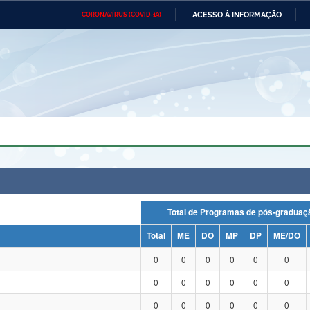
ACESSO À INFORMAÇÃO
CORONAVÍRUS (COVID-19)
Ministério da Defesa
Ministério das Relações
Mini
Exteriores
IR
PARA
O
CONTEÚDO
Ministério da Cidadania
Ministério da Saúde
Mini
Ministério do Desenvolvimento
Controladoria-Geral da União
Minis
Regional
e do
Advocacia-Geral da União
Banco Central do Brasil
Plana
Total de Programas de pós-grad
Total
ME
DO
MP
DP
ME/DO
0
0
0
0
0
0
0
0
0
0
0
0
0
0
0
0
0
0