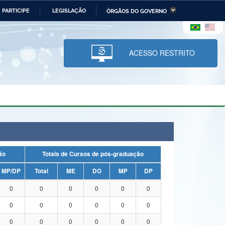
PARTICIPE
LEGISLAÇÃO
ÓRGÃOS DO GOVERNO
stério da Economia
Ministério da Infraestrutura
stério de Minas e Energia
Ministério da Ciência,
Tecnologia, Inovações e
ACESSO RESTRITO
Comunicações
tério da Mulher, da Família
Secretaria-Geral
s Direitos Humanos
lto
uação
Totais de Cursos de pós-graduação
MP/DP
Total
ME
DO
MP
DP
0
0
0
0
0
0
0
0
0
0
0
0
0
0
0
0
0
0