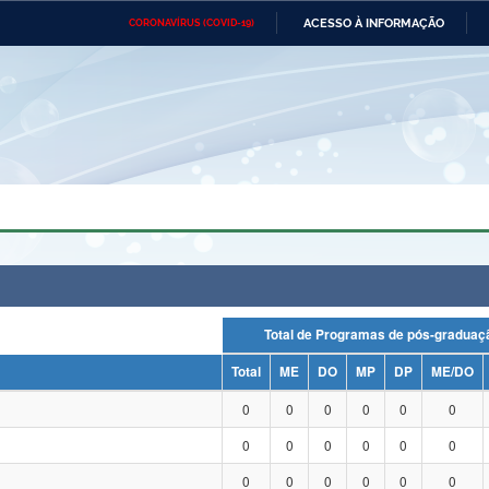
ACESSO À INFORMAÇÃO
CORONAVÍRUS (COVID-19)
Ministério da Defesa
Ministério das Relações
Mini
Exteriores
IR
PARA
O
CONTEÚDO
Ministério da Cidadania
Ministério da Saúde
Mini
Ministério do Desenvolvimento
Controladoria-Geral da União
Minis
Regional
e do
Advocacia-Geral da União
Banco Central do Brasil
Plana
Total de Programas de pós-grad
Total
ME
DO
MP
DP
ME/DO
0
0
0
0
0
0
0
0
0
0
0
0
0
0
0
0
0
0