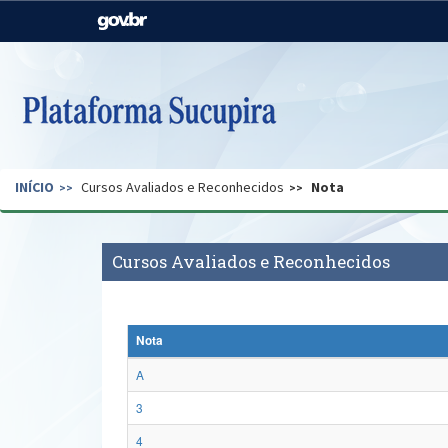
Casa Civil
Ministério da Justiça e
Segurança Pública
Ministério da Agricultura,
Ministério da Educação
Pecuária e Abastecimento
Ministério do Meio Ambiente
Ministério do Turismo
INÍCIO
Cursos Avaliados e Reconhecidos
Nota
Secretaria de Governo
Gabinete de Segurança
Institucional
Cursos Avaliados e Reconhecidos
Nota
A
3
4