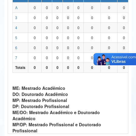
A
0
0
0
0
0
0
0
0
Ministério da Ciência, Tecnologia, Inovações e Comunicações
3
0
0
0
0
0
0
0
0
Ministério do Meio Ambiente
4
0
0
0
0
0
0
0
0
Ministério do Turismo
5
0
0
0
0
0
0
0
0
Ministério do Desenvolvimento Regional
6
0
0
0
0
0
0
0
0
Controladoria-Geral da União
7
0
0
0
0
0
0
0
0
Totais
0
0
0
0
0
0
0
0
Ministério da Mulher, da Família e dos Direitos Humanos
Secretaria-Geral
ME: Mestrado Acadêmico
Secretaria de Governo
DO: Doutorado Acadêmico
MP: Mestrado Profissional
Gabinete de Segurança Institucional
DP: Doutorado Profissional
ME/DO: Mestrado Acadêmico e Doutorado
Advocacia-Geral da União
Acadêmico
MP/DP: Mestrado Profissional e Doutorado
Banco Central do Brasil
Profissional