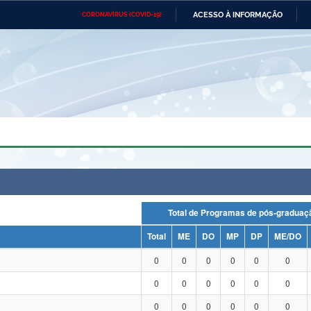
ACESSO À INFORMAÇÃO
CORONAVÍRUS (COVID-19)
Ministério da Defesa
Ministério das Relações
Mini
Exteriores
IR
PARA
O
CONTEÚDO
Ministério da Cidadania
Ministério da Saúde
Mini
Ministério do Desenvolvimento
Controladoria-Geral da União
Minis
Regional
e do
Advocacia-Geral da União
Banco Central do Brasil
Plana
Total de Programas de pós-grad
Total
ME
DO
MP
DP
ME/DO
0
0
0
0
0
0
0
0
0
0
0
0
0
0
0
0
0
0