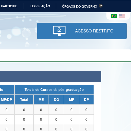
PARTICIPE
LEGISLAÇÃO
ÓRGÃOS DO GOVERNO
stério da Economia
Ministério da Infraestrutura
stério de Minas e Energia
Ministério da Ciência,
Tecnologia, Inovações e
ACESSO RESTRITO
Comunicações
tério da Mulher, da Família
Secretaria-Geral
s Direitos Humanos
lto
uação
Totais de Cursos de pós-graduação
MP/DP
Total
ME
DO
MP
DP
0
0
0
0
0
0
0
0
0
0
0
0
0
0
0
0
0
0