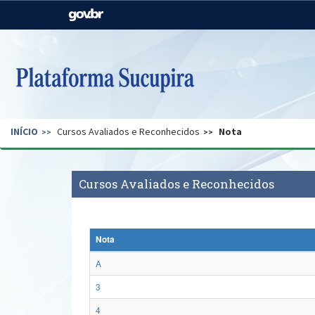
Casa Civil
Ministério da Justiça e
Segurança Pública
Ministério da Agricultura,
Ministério da Educação
Pecuária e Abastecimento
Ministério do Meio Ambiente
Ministério do Turismo
INÍCIO
Cursos Avaliados e Reconhecidos
Nota
Secretaria de Governo
Gabinete de Segurança
Institucional
Cursos Avaliados e Reconhecidos
Nota
A
3
4