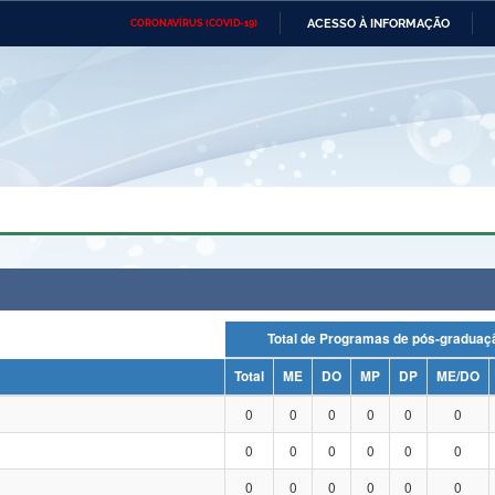
ACESSO À INFORMAÇÃO
CORONAVÍRUS (COVID-19)
Ministério da Defesa
Ministério das Relações
Mini
Exteriores
IR
PARA
O
CONTEÚDO
Ministério da Cidadania
Ministério da Saúde
Mini
Ministério do Desenvolvimento
Controladoria-Geral da União
Minis
Regional
e do
Advocacia-Geral da União
Banco Central do Brasil
Plana
Total de Programas de pós-grad
Total
ME
DO
MP
DP
ME/DO
0
0
0
0
0
0
0
0
0
0
0
0
0
0
0
0
0
0