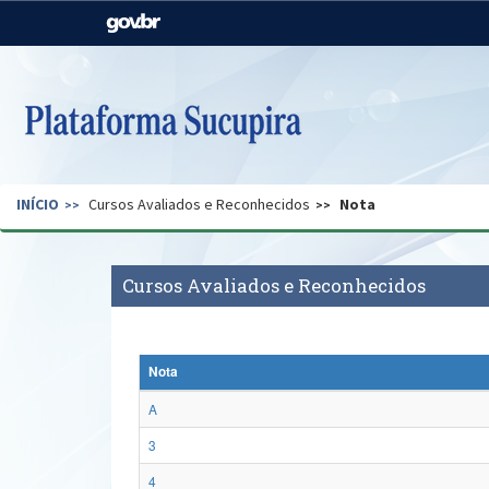
Casa Civil
Ministério da Justiça e
Segurança Pública
Ministério da Agricultura,
Ministério da Educação
Pecuária e Abastecimento
Ministério do Meio Ambiente
Ministério do Turismo
INÍCIO
Cursos Avaliados e Reconhecidos
Nota
Secretaria de Governo
Gabinete de Segurança
Institucional
Cursos Avaliados e Reconhecidos
Nota
A
3
4