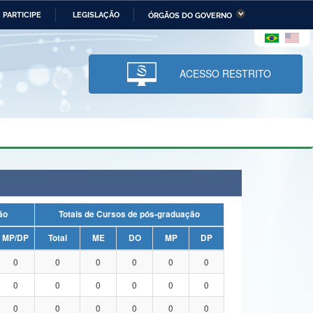
PARTICIPE
LEGISLAÇÃO
ÓRGÃOS DO GOVERNO
stério da Economia
Ministério da Infraestrutura
stério de Minas e Energia
Ministério da Ciência,
Tecnologia, Inovações e
ACESSO RESTRITO
Comunicações
tério da Mulher, da Família
Secretaria-Geral
s Direitos Humanos
lto
uação
Totais de Cursos de pós-graduação
MP/DP
Total
ME
DO
MP
DP
0
0
0
0
0
0
0
0
0
0
0
0
0
0
0
0
0
0