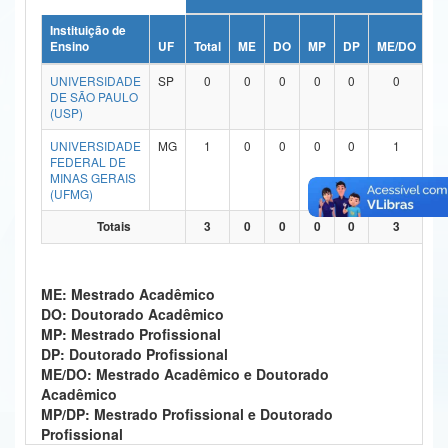
Ministério da Ciência, Tecnologia, Inovações e Comunicações
Instituição de
Ensino
UF
Total
ME
DO
MP
DP
ME/DO
M
Ministério do Meio Ambiente
UNIVERSIDADE
SP
0
0
0
0
0
0
DE SÃO PAULO
Ministério do Turismo
(USP)
UNIVERSIDADE
MG
1
0
0
0
0
1
Ministério do Desenvolvimento Regional
FEDERAL DE
MINAS GERAIS
Controladoria-Geral da União
(UFMG)
Ministério da Mulher, da Família e dos Direitos Humanos
Totais
3
0
0
0
0
3
Secretaria-Geral
ME: Mestrado Acadêmico
Secretaria de Governo
DO: Doutorado Acadêmico
MP: Mestrado Profissional
Gabinete de Segurança Institucional
DP: Doutorado Profissional
ME/DO: Mestrado Acadêmico e Doutorado
Advocacia-Geral da União
Acadêmico
MP/DP: Mestrado Profissional e Doutorado
Banco Central do Brasil
Profissional