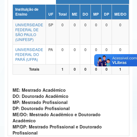
Ministério da Ciência, Tecnologia, Inovações e Comunicações
Instituição de
Ensino
UF
Total
ME
DO
MP
DP
ME/DO
MP
Ministério do Meio Ambiente
UNIVERSIDADE
SP
0
0
0
0
0
0
FEDERAL DE
Ministério do Turismo
SÃO PAULO
(UNIFESP)
Ministério do Desenvolvimento Regional
UNIVERSIDADE
PA
0
0
0
0
0
0
FEDERAL DO
Controladoria-Geral da União
PARÁ (UFPA)
Ministério da Mulher, da Família e dos Direitos Humanos
Totais
1
0
0
0
0
1
Secretaria-Geral
ME: Mestrado Acadêmico
Secretaria de Governo
DO: Doutorado Acadêmico
MP: Mestrado Profissional
Gabinete de Segurança Institucional
DP: Doutorado Profissional
ME/DO: Mestrado Acadêmico e Doutorado
Advocacia-Geral da União
Acadêmico
MP/DP: Mestrado Profissional e Doutorado
Banco Central do Brasil
Profissional