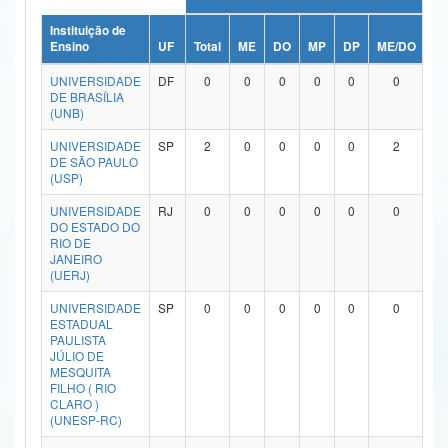
Ministério da Ciência, Tecnologia, Inovações e Comunicações
Instituição de
Ensino
UF
Total
ME
DO
MP
DP
ME/DO
M
Ministério do Meio Ambiente
UNIVERSIDADE
DF
0
0
0
0
0
0
DE BRASÍLIA
Ministério do Turismo
(UNB)
UNIVERSIDADE
SP
2
0
0
0
0
2
Ministério do Desenvolvimento Regional
DE SÃO PAULO
(USP)
Controladoria-Geral da União
UNIVERSIDADE
RJ
0
0
0
0
0
0
Ministério da Mulher, da Família e dos Direitos Humanos
DO ESTADO DO
RIO DE
JANEIRO
Secretaria-Geral
(UERJ)
Secretaria de Governo
UNIVERSIDADE
SP
0
0
0
0
0
0
ESTADUAL
PAULISTA
Gabinete de Segurança Institucional
JÚLIO DE
MESQUITA
Advocacia-Geral da União
FILHO ( RIO
CLARO )
(UNESP-RC)
Banco Central do Brasil