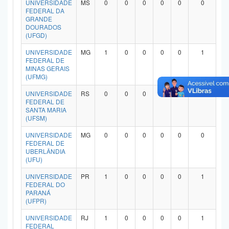
UNIVERSIDADE
MS
0
0
0
0
0
0
Planalto
FEDERAL DA
GRANDE
DOURADOS
(UFGD)
UNIVERSIDADE
MG
1
0
0
0
0
1
FEDERAL DE
MINAS GERAIS
(UFMG)
UNIVERSIDADE
RS
0
0
0
0
0
0
FEDERAL DE
SANTA MARIA
(UFSM)
UNIVERSIDADE
MG
0
0
0
0
0
0
FEDERAL DE
UBERLÂNDIA
(UFU)
UNIVERSIDADE
PR
1
0
0
0
0
1
FEDERAL DO
PARANÁ
(UFPR)
UNIVERSIDADE
RJ
1
0
0
0
0
1
FEDERAL