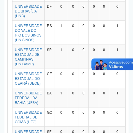
Planalto
UNIVERSIDADE
DF
0
0
0
0
0
0
DE BRASÍLIA
(UNB)
UNIVERSIDADE
RS
1
0
0
0
0
1
DO VALE DO
RIO DOS SINOS
(UNISINOS)
UNIVERSIDADE
SP
1
0
0
0
0
1
ESTADUAL DE
CAMPINAS
(UNICAMP)
UNIVERSIDADE
CE
0
0
0
0
0
0
ESTADUAL DO
CEARÁ (UECE)
UNIVERSIDADE
BA
1
0
0
0
0
1
FEDERAL DA
BAHIA (UFBA)
UNIVERSIDADE
GO
0
0
0
0
0
0
FEDERAL DE
GOIÁS (UFG)
UNIVERSIDADE
SE
0
0
0
0
0
0