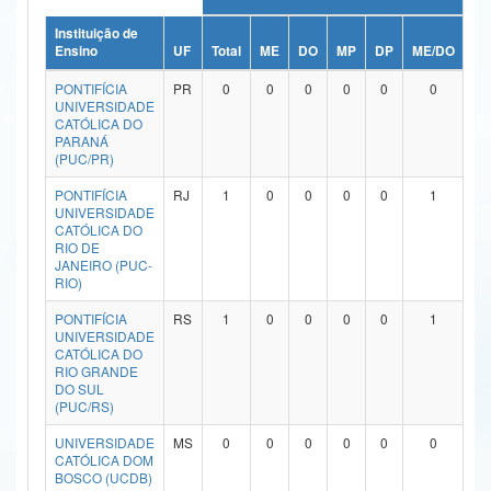
Ministério da Ciência, Tecnologia, Inovações e Comunicações
Instituição de
Ensino
UF
Total
ME
DO
MP
DP
ME/DO
MP
Ministério do Meio Ambiente
PONTIFÍCIA
PR
0
0
0
0
0
0
UNIVERSIDADE
Ministério do Turismo
CATÓLICA DO
PARANÁ
(PUC/PR)
Ministério do Desenvolvimento Regional
PONTIFÍCIA
RJ
1
0
0
0
0
1
Controladoria-Geral da União
UNIVERSIDADE
CATÓLICA DO
RIO DE
Ministério da Mulher, da Família e dos Direitos Humanos
JANEIRO (PUC-
RIO)
Secretaria-Geral
PONTIFÍCIA
RS
1
0
0
0
0
1
Secretaria de Governo
UNIVERSIDADE
CATÓLICA DO
RIO GRANDE
Gabinete de Segurança Institucional
DO SUL
(PUC/RS)
Advocacia-Geral da União
UNIVERSIDADE
MS
0
0
0
0
0
0
CATÓLICA DOM
Banco Central do Brasil
BOSCO (UCDB)