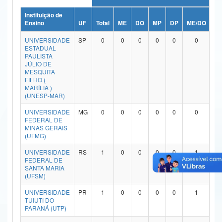
Ministério da Ciência, Tecnologia, Inovações e Comunicações
Instituição de
Ensino
UF
Total
ME
DO
MP
DP
ME/DO
M
Ministério do Meio Ambiente
UNIVERSIDADE
SP
0
0
0
0
0
0
ESTADUAL
Ministério do Turismo
PAULISTA
JÚLIO DE
MESQUITA
Ministério do Desenvolvimento Regional
FILHO (
MARÍLIA )
Controladoria-Geral da União
(UNESP-MAR)
UNIVERSIDADE
MG
0
0
0
0
0
0
Ministério da Mulher, da Família e dos Direitos Humanos
FEDERAL DE
MINAS GERAIS
Secretaria-Geral
(UFMG)
Secretaria de Governo
UNIVERSIDADE
RS
1
0
0
0
0
1
FEDERAL DE
SANTA MARIA
Gabinete de Segurança Institucional
(UFSM)
Advocacia-Geral da União
UNIVERSIDADE
PR
1
0
0
0
0
1
TUIUTI DO
PARANÁ (UTP)
Banco Central do Brasil