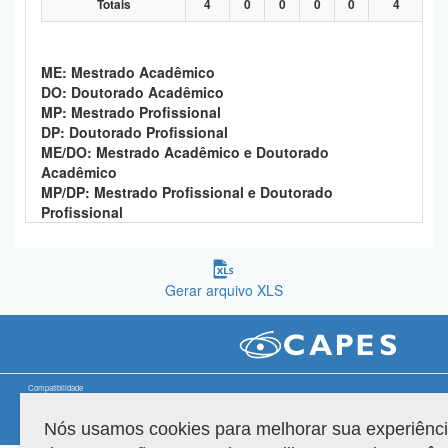
Totais
4
0
0
0
0
4
Planalto
ME: Mestrado Acadêmico
DO: Doutorado Acadêmico
MP: Mestrado Profissional
DP: Doutorado Profissional
ME/DO: Mestrado Acadêmico e Doutorado
Acadêmico
MP/DP: Mestrado Profissional e Doutorado
Profissional
Gerar arquivo XLS
Compatibilidade
Nós usamos cookies para melhorar sua experiênc
Versão do sistema: 3.88.9
Copyright 2022 Capes. Todos os direitos reservados.