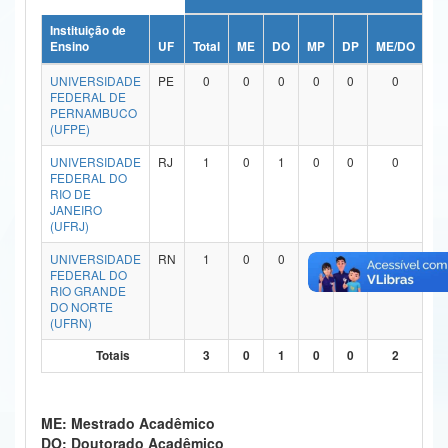
Ministério da Ciência, Tecnologia, Inovações e Comunicações
Instituição de
Ensino
UF
Total
ME
DO
MP
DP
ME/DO
MP
Ministério do Meio Ambiente
UNIVERSIDADE
PE
0
0
0
0
0
0
FEDERAL DE
Ministério do Turismo
PERNAMBUCO
(UFPE)
Ministério do Desenvolvimento Regional
UNIVERSIDADE
RJ
1
0
1
0
0
0
FEDERAL DO
Controladoria-Geral da União
RIO DE
JANEIRO
(UFRJ)
Ministério da Mulher, da Família e dos Direitos Humanos
UNIVERSIDADE
RN
1
0
0
0
0
1
Secretaria-Geral
FEDERAL DO
RIO GRANDE
Secretaria de Governo
DO NORTE
(UFRN)
Gabinete de Segurança Institucional
Totais
3
0
1
0
0
2
Advocacia-Geral da União
ME: Mestrado Acadêmico
Banco Central do Brasil
DO: Doutorado Acadêmico