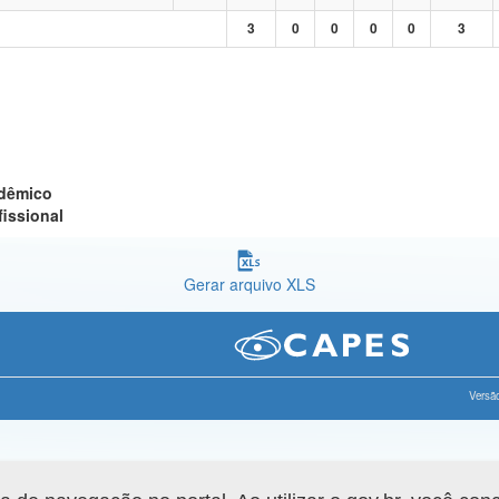
3
0
0
0
0
3
adêmico
fissional
Gerar arquivo XLS
Versão