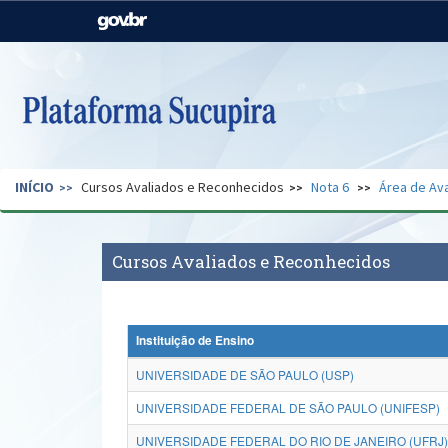
Casa Civil
Ministério da Justiça e
Segurança Pública
Ministério da Agricultura,
Ministério da Educação
Pecuária e Abastecimento
Ministério do Meio Ambiente
Ministério do Turismo
INÍCIO
Cursos Avaliados e Reconhecidos
Nota 6
Área de Ava
Secretaria de Governo
Gabinete de Segurança
Institucional
Cursos Avaliados e Reconhecidos
Instituição de Ensino
UNIVERSIDADE DE SÃO PAULO (USP)
UNIVERSIDADE FEDERAL DE SÃO PAULO (UNIFESP)
UNIVERSIDADE FEDERAL DO RIO DE JANEIRO (UFRJ)