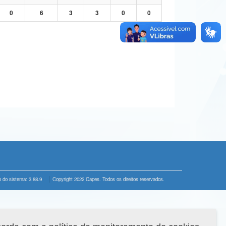
0
6
3
3
0
0
 do sistema: 3.88.9
Copyright 2022 Capes. Todos os direitos reservados.