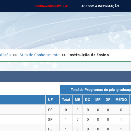
ACESSO À INFORMAÇÃO
CORONAVÍRUS (COVID-19)
Ministério da Defesa
Ministério das Relações
Mini
Exteriores
IR
PARA
O
CONTEÚDO
Ministério da Cidadania
Ministério da Saúde
Mini
Ministério do Desenvolvimento
Controladoria-Geral da União
Minis
Regional
e do
liação
Área de Conhecimento
Instituição de Ensino
Advocacia-Geral da União
Banco Central do Brasil
Plana
Total de Programas de pós-grad
UF
Total
ME
DO
MP
DP
ME/DO
SP
0
0
0
0
0
0
SP
1
0
0
0
0
1
RJ
1
0
0
0
0
1