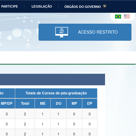
PARTICIPE
LEGISLAÇÃO
ÓRGÃOS DO GOVERNO
stério da Economia
Ministério da Infraestrutura
stério de Minas e Energia
Ministério da Ciência,
Tecnologia, Inovações e
ACESSO RESTRITO
Comunicações
tério da Mulher, da Família
Secretaria-Geral
s Direitos Humanos
lto
uação
Totais de Cursos de pós-graduação
MP/DP
Total
ME
DO
MP
DP
0
2
1
1
0
0
0
2
1
1
0
0
0
2
1
1
0
0