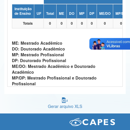
Ministério da Ciência, Tecnologia, Inovações e Comunicações
Instituição
de Ensino
UF
Total
ME
DO
MP
DP
ME/DO
MP/DP
Ministério do Meio Ambiente
Totais
0
0
0
0
0
0
0
Ministério do Turismo
Ministério do Desenvolvimento Regional
ME: Mestrado Acadêmico
DO: Doutorado Acadêmico
Controladoria-Geral da União
MP: Mestrado Profissional
DP: Doutorado Profissional
Ministério da Mulher, da Família e dos Direitos Humanos
ME/DO: Mestrado Acadêmico e Doutorado
Acadêmico
Secretaria-Geral
MP/DP: Mestrado Profissional e Doutorado
Profissional
Secretaria de Governo
Gabinete de Segurança Institucional
Gerar arquivo XLS
Advocacia-Geral da União
Banco Central do Brasil