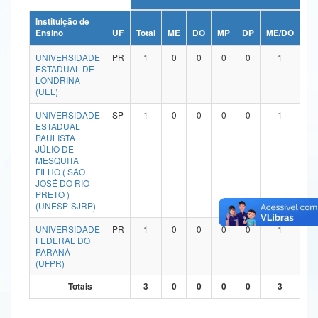
Ministério da Ciência, Tecnologia, Inovações e Comunicações
Instituição de
Ensino
UF
Total
ME
DO
MP
DP
ME/DO
MP
Ministério do Meio Ambiente
UNIVERSIDADE
PR
1
0
0
0
0
1
ESTADUAL DE
Ministério do Turismo
LONDRINA
(UEL)
Ministério do Desenvolvimento Regional
UNIVERSIDADE
SP
1
0
0
0
0
1
ESTADUAL
Controladoria-Geral da União
PAULISTA
JÚLIO DE
MESQUITA
Ministério da Mulher, da Família e dos Direitos Humanos
FILHO ( SÃO
JOSÉ DO RIO
Secretaria-Geral
PRETO )
(UNESP-SJRP)
Secretaria de Governo
UNIVERSIDADE
PR
1
0
0
0
0
1
FEDERAL DO
Gabinete de Segurança Institucional
PARANÁ
(UFPR)
Advocacia-Geral da União
Totais
3
0
0
0
0
3
Banco Central do Brasil