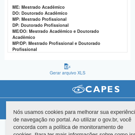
Planalto
ME: Mestrado Acadêmico
DO: Doutorado Acadêmico
MP: Mestrado Profissional
DP: Doutorado Profissional
ME/DO: Mestrado Acadêmico e Doutorado
Acadêmico
MP/DP: Mestrado Profissional e Doutorado
Profissional
Gerar arquivo XLS
Compatibilidade
Nós usamos cookies para melhorar sua experiênc
Versão do sistema: 3.88.9
Copyright 2022 Capes. Todos os direitos reservados.
de navegação no portal. Ao utilizar o gov.br, você
concorda com a política de monitoramento de
cookies. Para ter mais informações sobre como is