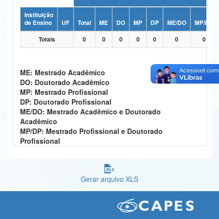
Ministério da Ciência, Tecnologia, Inovações e Comunicações
Instituição
de Ensino
UF
Total
ME
DO
MP
DP
ME/DO
MP/DP
Ministério do Meio Ambiente
Totais
0
0
0
0
0
0
0
Ministério do Turismo
Ministério do Desenvolvimento Regional
ME: Mestrado Acadêmico
DO: Doutorado Acadêmico
Controladoria-Geral da União
MP: Mestrado Profissional
DP: Doutorado Profissional
Ministério da Mulher, da Família e dos Direitos Humanos
ME/DO: Mestrado Acadêmico e Doutorado
Acadêmico
Secretaria-Geral
MP/DP: Mestrado Profissional e Doutorado
Profissional
Secretaria de Governo
Gabinete de Segurança Institucional
Gerar arquivo XLS
Advocacia-Geral da União
Banco Central do Brasil